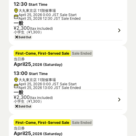
12
:
30
Start Time
大丸東京店 11階催事場
April 25, 2026 0:00 JST Sale Start
April 25, 2026 12:30 JST Sale Ended
一般
¥2,300
(tax included)
小学生（¥1,300）
Sold Out
First-Come, First-Served Sale
Sale Ended
当日券
April
25
,
2026
(
Saturday
)
13
:
00
Start Time
大丸東京店 11階催事場
April 25, 2026 0:00 JST Sale Start
April 25, 2026 13:00 JST Sale Ended
一般
¥2,300
(tax included)
小学生（¥1,300）
Sold Out
First-Come, First-Served Sale
Sale Ended
当日券
April
25
,
2026
(
Saturday
)