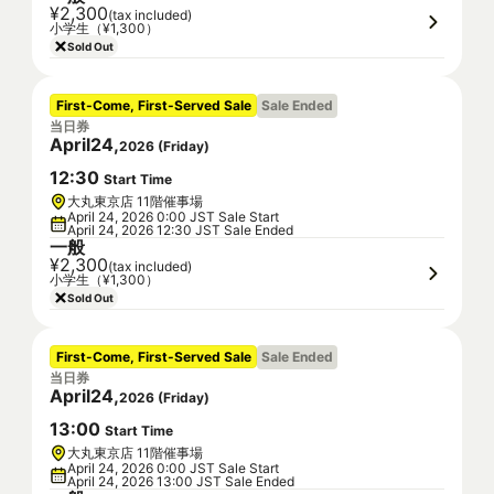
¥2,300
(tax included)
小学生（¥1,300）
Sold Out
First-Come, First-Served Sale
Sale Ended
当日券
April
24
,
2026
(
Friday
)
12
:
30
Start Time
大丸東京店 11階催事場
April 24, 2026 0:00 JST Sale Start
April 24, 2026 12:30 JST Sale Ended
一般
¥2,300
(tax included)
小学生（¥1,300）
Sold Out
First-Come, First-Served Sale
Sale Ended
当日券
April
24
,
2026
(
Friday
)
13
:
00
Start Time
大丸東京店 11階催事場
April 24, 2026 0:00 JST Sale Start
April 24, 2026 13:00 JST Sale Ended