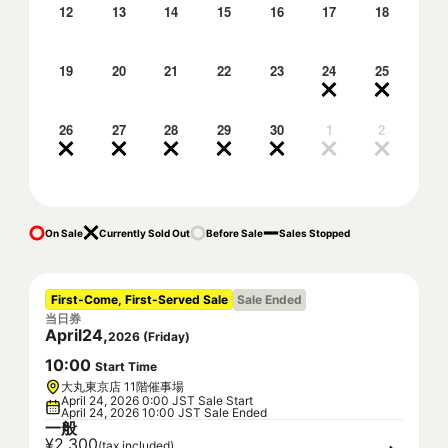
12
13
14
15
16
17
18
19
20
21
22
23
24
25
26
27
28
29
30
1
2
On Sale
Currently Sold Out
Before Sale
Sales Stopped
First-Come, First-Served Sale
Sale Ended
当日券
April
24
,
2026
(
Friday
)
10
:
00
Start Time
大丸東京店 11階催事場
April 24, 2026 0:00 JST Sale Start
April 24, 2026 10:00 JST Sale Ended
一般
¥2,300
(tax included)