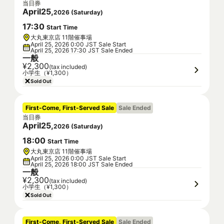
当日券
April
25
,
2026
(
Saturday
)
17
:
30
Start Time
大丸東京店 11階催事場
April 25, 2026 0:00 JST Sale Start
April 25, 2026 17:30 JST Sale Ended
一般
¥2,300
(tax included)
小学生（¥1,300）
Sold Out
First-Come, First-Served Sale
Sale Ended
当日券
April
25
,
2026
(
Saturday
)
18
:
00
Start Time
大丸東京店 11階催事場
April 25, 2026 0:00 JST Sale Start
April 25, 2026 18:00 JST Sale Ended
一般
¥2,300
(tax included)
小学生（¥1,300）
Sold Out
First-Come, First-Served Sale
Sale Ended