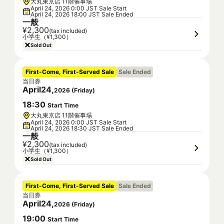
大丸東京店 11階催事場
April 24, 2026 0:00 JST Sale Start
April 24, 2026 18:00 JST Sale Ended
一般
¥2,300
(tax included)
小学生（¥1,300）
Sold Out
First-Come, First-Served Sale
Sale Ended
当日券
April
24
,
2026
(
Friday
)
18
:
30
Start Time
大丸東京店 11階催事場
April 24, 2026 0:00 JST Sale Start
April 24, 2026 18:30 JST Sale Ended
一般
¥2,300
(tax included)
小学生（¥1,300）
Sold Out
First-Come, First-Served Sale
Sale Ended
当日券
April
24
,
2026
(
Friday
)
19
:
00
Start Time