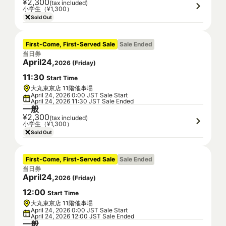
¥2,300
(tax included)
小学生（¥1,300）
Sold Out
First-Come, First-Served Sale
Sale Ended
当日券
April
24
,
2026
(
Friday
)
11
:
30
Start Time
大丸東京店 11階催事場
April 24, 2026 0:00 JST Sale Start
April 24, 2026 11:30 JST Sale Ended
一般
¥2,300
(tax included)
小学生（¥1,300）
Sold Out
First-Come, First-Served Sale
Sale Ended
当日券
April
24
,
2026
(
Friday
)
12
:
00
Start Time
大丸東京店 11階催事場
April 24, 2026 0:00 JST Sale Start
April 24, 2026 12:00 JST Sale Ended
一般