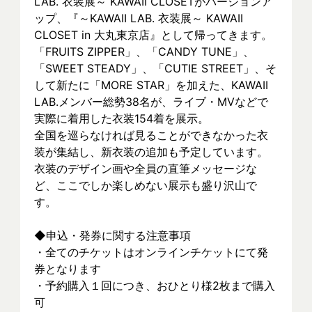
LAB. 衣装展～ KAWAII CLOSETがバージョンア
ップ、『～KAWAII LAB. 衣装展～ KAWAII 
CLOSET in 大丸東京店』として帰ってきます。
「FRUITS ZIPPER」、「CANDY TUNE」、
「SWEET STEADY」、「CUTIE STREET」、そ
して新たに「MORE STAR」を加えた、KAWAII 
LAB.メンバー総勢38名が、ライブ・MVなどで
実際に着⽤した衣装154着を展示。
全国を巡らなければ見ることができなかった衣
装が集結し、新⾐装の追加も予定しています。
衣装のデザイン画や全員の直筆メッセージな
ど、ここでしか楽しめない展示も盛り沢山で
す。
◆申込・発券に関する注意事項
・全てのチケットはオンラインチケットにて発
券となります
・予約購入１回につき、おひとり様2枚まで購入
可