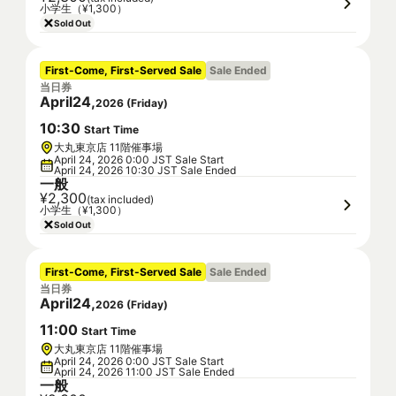
小学生（¥1,300）
Sold Out
First-Come, First-Served Sale
Sale Ended
当日券
April
24
,
2026
(
Friday
)
10
:
30
Start Time
大丸東京店 11階催事場
April 24, 2026 0:00 JST Sale Start
April 24, 2026 10:30 JST Sale Ended
一般
¥2,300
(tax included)
小学生（¥1,300）
Sold Out
First-Come, First-Served Sale
Sale Ended
当日券
April
24
,
2026
(
Friday
)
11
:
00
Start Time
大丸東京店 11階催事場
April 24, 2026 0:00 JST Sale Start
April 24, 2026 11:00 JST Sale Ended
一般