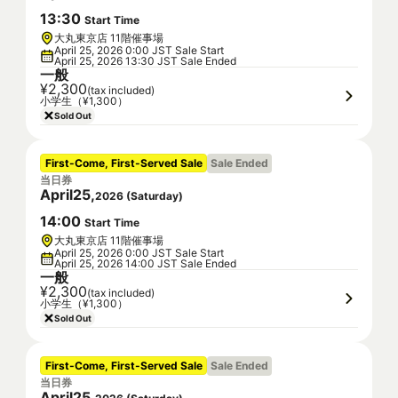
13
:
30
Start Time
大丸東京店 11階催事場
April 25, 2026 0:00 JST Sale Start
April 25, 2026 13:30 JST Sale Ended
一般
¥2,300
(tax included)
小学生（¥1,300）
Sold Out
First-Come, First-Served Sale
Sale Ended
当日券
April
25
,
2026
(
Saturday
)
14
:
00
Start Time
大丸東京店 11階催事場
April 25, 2026 0:00 JST Sale Start
April 25, 2026 14:00 JST Sale Ended
一般
¥2,300
(tax included)
小学生（¥1,300）
Sold Out
First-Come, First-Served Sale
Sale Ended
当日券
April
25
,