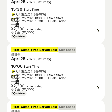
April
25
,
2026
(
Saturday
)
15
:
30
Start Time
大丸東京店 11階催事場
April 25, 2026 0:00 JST Sale Start
April 25, 2026 15:30 JST Sale Ended
一般
¥2,300
(tax included)
小学生（¥1,300）
Sold Out
First-Come, First-Served Sale
Sale Ended
当日券
April
25
,
2026
(
Saturday
)
16
:
00
Start Time
大丸東京店 11階催事場
April 25, 2026 0:00 JST Sale Start
April 25, 2026 16:00 JST Sale Ended
一般
¥2,300
(tax included)
小学生（¥1,300）
Sold Out
First-Come, First-Served Sale
Sale Ended
当日券