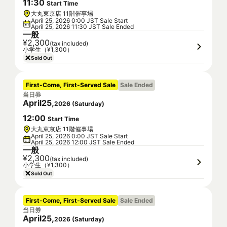
11
:
30
Start Time
大丸東京店 11階催事場
April 25, 2026 0:00 JST Sale Start
April 25, 2026 11:30 JST Sale Ended
一般
¥2,300
(tax included)
小学生（¥1,300）
Sold Out
First-Come, First-Served Sale
Sale Ended
当日券
April
25
,
2026
(
Saturday
)
12
:
00
Start Time
大丸東京店 11階催事場
April 25, 2026 0:00 JST Sale Start
April 25, 2026 12:00 JST Sale Ended
一般
¥2,300
(tax included)
小学生（¥1,300）
Sold Out
First-Come, First-Served Sale
Sale Ended
当日券
April
25
,
2026
(
Saturday
)