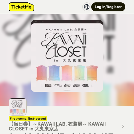
Log In/Register
First-come, first-served
【当日券】～KAWAII LAB. 衣装展～ KAWAII
CLOSET in 大丸東京店