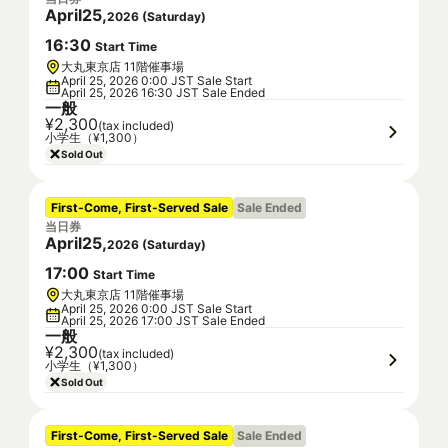
April
25
,
2026
(
Saturday
)
16
:
30
Start Time
大丸東京店 11階催事場
April 25, 2026 0:00 JST Sale Start
April 25, 2026 16:30 JST Sale Ended
一般
¥2,300
(tax included)
小学生（¥1,300）
Sold Out
First-Come, First-Served Sale
Sale Ended
当日券
April
25
,
2026
(
Saturday
)
17
:
00
Start Time
大丸東京店 11階催事場
April 25, 2026 0:00 JST Sale Start
April 25, 2026 17:00 JST Sale Ended
一般
¥2,300
(tax included)
小学生（¥1,300）
Sold Out
First-Come, First-Served Sale
Sale Ended