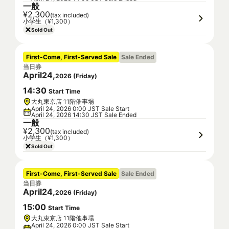
一般
¥2,300
(tax included)
小学生（¥1,300）
Sold Out
First-Come, First-Served Sale
Sale Ended
当日券
April
24
,
2026
(
Friday
)
14
:
30
Start Time
大丸東京店 11階催事場
April 24, 2026 0:00 JST Sale Start
April 24, 2026 14:30 JST Sale Ended
一般
¥2,300
(tax included)
小学生（¥1,300）
Sold Out
First-Come, First-Served Sale
Sale Ended
当日券
April
24
,
2026
(
Friday
)
15
:
00
Start Time
大丸東京店 11階催事場
April 24, 2026 0:00 JST Sale Start