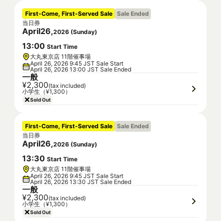
First-Come, First-Served Sale
Sale Ended
当日券
April
26
,
2026
(
Sunday
)
13
:
00
Start Time
大丸東京店 11階催事場
April 26, 2026 9:45 JST Sale Start
April 26, 2026 13:00 JST Sale Ended
一般
¥2,300
(tax included)
小学生（¥1,300）
Sold Out
First-Come, First-Served Sale
Sale Ended
当日券
April
26
,
2026
(
Sunday
)
13
:
30
Start Time
大丸東京店 11階催事場
April 26, 2026 9:45 JST Sale Start
April 26, 2026 13:30 JST Sale Ended
一般
¥2,300
(tax included)
小学生（¥1,300）
Sold Out