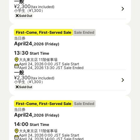
一般
¥2,300
(tax included)
小学生（¥1,300）
Sold Out
First-Come, First-Served Sale
Sale Ended
当日券
April
24
,
2026
(
Friday
)
13
:
30
Start Time
大丸東京店 11階催事場
April 24, 2026 0:00 JST Sale Start
April 24, 2026 13:30 JST Sale Ended
一般
¥2,300
(tax included)
小学生（¥1,300）
Sold Out
First-Come, First-Served Sale
Sale Ended
当日券
April
24
,
2026
(
Friday
)
14
:
00
Start Time
大丸東京店 11階催事場
April 24, 2026 0:00 JST Sale Start
April 24, 2026 14:00 JST Sale Ended