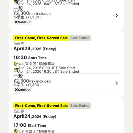
April 24, 2026 0:00 JST Sale Start
April 24, 2026 16:00 JST Sale Ended
一般
¥2,300
(tax included)
小学生（¥1,300）
Sold Out
First-Come, First-Served Sale
Sale Ended
当日券
April
24
,
2026
(
Friday
)
16
:
30
Start Time
大丸東京店 11階催事場
April 24, 2026 0:00 JST Sale Start
April 24, 2026 16:30 JST Sale Ended
一般
¥2,300
(tax included)
小学生（¥1,300）
Sold Out
First-Come, First-Served Sale
Sale Ended
当日券
April
24
,
2026
(
Friday
)
17
:
00
Start Time
大丸東京店 11階催事場