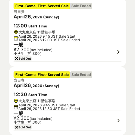
First-Come, First-Served Sale
Sale Ended
当日券
April
26
,
2026
(
Sunday
)
12
:
00
Start Time
大丸東京店 11階催事場
April 26, 2026 9:45 JST Sale Start
April 26, 2026 12:00 JST Sale Ended
一般
¥2,300
(tax included)
小学生（¥1,300）
Sold Out
First-Come, First-Served Sale
Sale Ended
当日券
April
26
,
2026
(
Sunday
)
12
:
30
Start Time
大丸東京店 11階催事場
April 26, 2026 9:45 JST Sale Start
April 26, 2026 12:30 JST Sale Ended
一般
¥2,300
(tax included)
小学生（¥1,300）
Sold Out