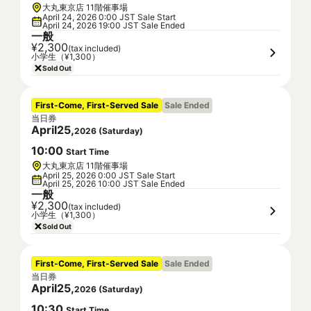
大丸東京店 11階催事場
April 24, 2026 0:00 JST Sale Start
April 24, 2026 19:00 JST Sale Ended
一般
¥2,300
(tax included)
小学生（¥1,300）
Sold Out
First-Come, First-Served Sale
Sale Ended
当日券
April
25
,
2026
(
Saturday
)
10
:
00
Start Time
大丸東京店 11階催事場
April 25, 2026 0:00 JST Sale Start
April 25, 2026 10:00 JST Sale Ended
一般
¥2,300
(tax included)
小学生（¥1,300）
Sold Out
First-Come, First-Served Sale
Sale Ended
当日券
April
25
,
2026
(
Saturday
)
10
:
30
Start Time