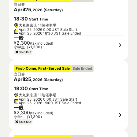
当日券
April
25
,
2026
(
Saturday
)
18
:
30
Start Time
大丸東京店 11階催事場
April 25, 2026 0:00 JST Sale Start
April 25, 2026 18:30 JST Sale Ended
一般
¥2,300
(tax included)
小学生（¥1,300）
Sold Out
First-Come, First-Served Sale
Sale Ended
当日券
April
25
,
2026
(
Saturday
)
19
:
00
Start Time
大丸東京店 11階催事場
April 25, 2026 0:00 JST Sale Start
April 25, 2026 19:00 JST Sale Ended
一般
¥2,300
(tax included)
小学生（¥1,300）
Sold Out