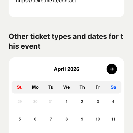
https://ticketme.io/contact
Other ticket types and dates for t
his event
April 2026
Su
Mo
Tu
We
Th
Fr
Sa
29
30
31
1
2
3
4
5
6
7
8
9
10
11