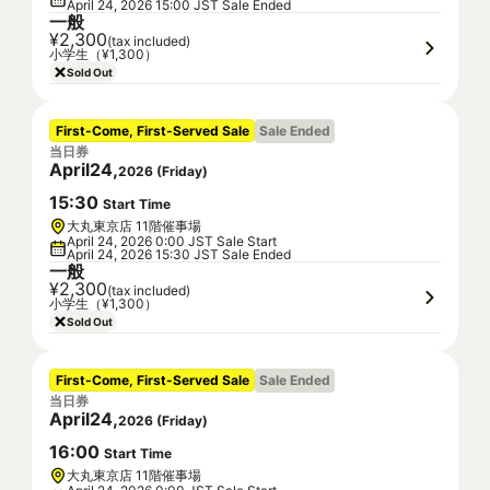
April 24, 2026 15:00 JST Sale Ended
一般
¥2,300
(tax included)
小学生（¥1,300）
Sold Out
First-Come, First-Served Sale
Sale Ended
当日券
April
24
,
2026
(
Friday
)
15
:
30
Start Time
大丸東京店 11階催事場
April 24, 2026 0:00 JST Sale Start
April 24, 2026 15:30 JST Sale Ended
一般
¥2,300
(tax included)
小学生（¥1,300）
Sold Out
First-Come, First-Served Sale
Sale Ended
当日券
April
24
,
2026
(
Friday
)
16
:
00
Start Time
大丸東京店 11階催事場