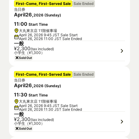
First-Come, First-Served Sale
Sale Ended
当日券
April
26
,
2026
(
Sunday
)
11
:
00
Start Time
大丸東京店 11階催事場
April 26, 2026 9:45 JST Sale Start
April 26, 2026 11:00 JST Sale Ended
一般
¥2,300
(tax included)
小学生（¥1,300）
Sold Out
First-Come, First-Served Sale
Sale Ended
当日券
April
26
,
2026
(
Sunday
)
11
:
30
Start Time
大丸東京店 11階催事場
April 26, 2026 9:45 JST Sale Start
April 26, 2026 11:30 JST Sale Ended
一般
¥2,300
(tax included)
小学生（¥1,300）
Sold Out