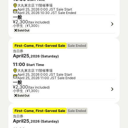
大丸東京店 11階催事場
April 25, 2026 0:00 JST Sale Start
April 25, 2026 10:30 JST Sale Ended
一般
¥2,300
(tax included)
小学生（¥1,300）
Sold Out
First-Come, First-Served Sale
Sale Ended
当日券
April
25
,
2026
(
Saturday
)
11
:
00
Start Time
大丸東京店 11階催事場
April 25, 2026 0:00 JST Sale Start
April 25, 2026 11:00 JST Sale Ended
一般
¥2,300
(tax included)
小学生（¥1,300）
Sold Out
First-Come, First-Served Sale
Sale Ended
当日券
April
25
,
2026
(
Saturday
)