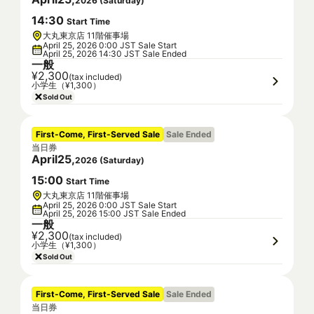
2026
(
Saturday
)
14
:
30
Start Time
大丸東京店 11階催事場
April 25, 2026 0:00 JST Sale Start
April 25, 2026 14:30 JST Sale Ended
一般
¥2,300
(tax included)
小学生（¥1,300）
Sold Out
First-Come, First-Served Sale
Sale Ended
当日券
April
25
,
2026
(
Saturday
)
15
:
00
Start Time
大丸東京店 11階催事場
April 25, 2026 0:00 JST Sale Start
April 25, 2026 15:00 JST Sale Ended
一般
¥2,300
(tax included)
小学生（¥1,300）
Sold Out
First-Come, First-Served Sale
Sale Ended
当日券