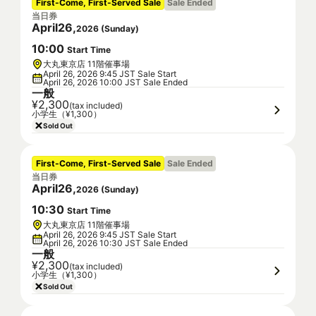
First-Come, First-Served Sale
Sale Ended
当日券
April
26
,
2026
(
Sunday
)
10
:
00
Start Time
大丸東京店 11階催事場
April 26, 2026 9:45 JST Sale Start
April 26, 2026 10:00 JST Sale Ended
一般
¥2,300
(tax included)
小学生（¥1,300）
Sold Out
First-Come, First-Served Sale
Sale Ended
当日券
April
26
,
2026
(
Sunday
)
10
:
30
Start Time
大丸東京店 11階催事場
April 26, 2026 9:45 JST Sale Start
April 26, 2026 10:30 JST Sale Ended
一般
¥2,300
(tax included)
小学生（¥1,300）
Sold Out