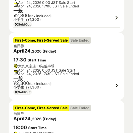
April 24, 2026 0:00 JST Sale Start
April 24, 2026 17:00 JST Sale Ended
一般
¥2,300
(tax included)
小学生（¥1,300）
Sold Out
First-Come, First-Served Sale
Sale Ended
当日券
April
24
,
2026
(
Friday
)
17
:
30
Start Time
大丸東京店 11階催事場
April 24, 2026 0:00 JST Sale Start
April 24, 2026 17:30 JST Sale Ended
一般
¥2,300
(tax included)
小学生（¥1,300）
Sold Out
First-Come, First-Served Sale
Sale Ended
当日券
April
24
,
2026
(
Friday
)
18
:
00
Start Time