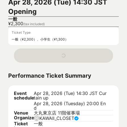
Apr 28, 2026 (Tue) 14:30 JST
Opening
一般
¥2,300
(tax included)
Ticket Type
一般（¥2,300）、小学生（¥1,300）
Performance Ticket Summary
Event
Apr 28, 2026 (Tue) 14:30 JST
Cur
schedule
tain up
Apr 28, 2026 (Tuesday) 20:00 En
d
Venue
大丸東京店 11階催事場
Organizer
KAWAII_CLOSET
Ticket
一般