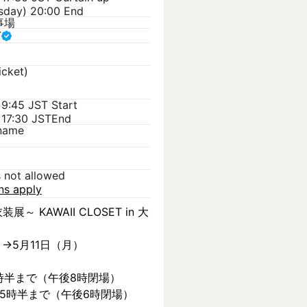
sday) 20:00 End
事場
T
icket)
 9:45 JST
Start
 17:30 JST
End
kname
s not allowed
ons apply
装展～ KAWAII CLOSET in 大
）→5月11日（月）
時半まで（午後8時閉場）
後5時半まで（午後6時閉場）