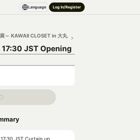
Language
Log In/Register
～ KAWAII CLOSET in 大丸
 17:30 JST
Opening
ummary
 17:30 JST
Curtain up