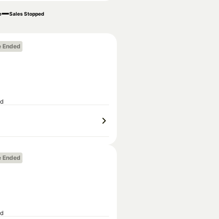
e
Sales Stopped
e Ended
ed
e Ended
ed