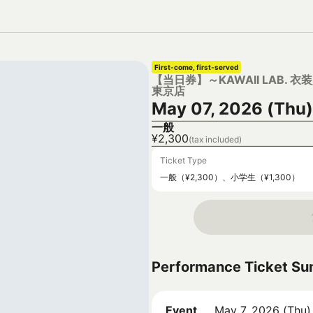
First-come, first-served
【当日券】～KAWAII LAB. 衣装展
東京店
May 07, 2026 (Thu)
一般
¥2,300
(tax included)
Ticket Type
一般（¥2,300）、小学生（¥1,300）
Performance Ticket S
Event
May 7, 2026 (Thu)