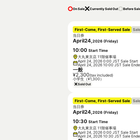
On Sale
Currently Sold Out
Before Sal
First-Come, First-Served Sale
Sal
当日券
April
24
,
2026
(
Friday
)
10
:
00
Start Time
大丸東京店 11階催事場
April 24, 2026 0:00 JST Sale Start
April 24, 2026 10:00 JST Sale End
一般
¥2,300
(tax included)
小学生（¥1,300）
Sold Out
First-Come, First-Served Sale
Sal
当日券
April
24
,
2026
(
Friday
)
10
:
30
Start Time
大丸東京店 11階催事場
April 24, 2026 0:00 JST Sale Start
April 24, 2026 10:30 JST Sale End