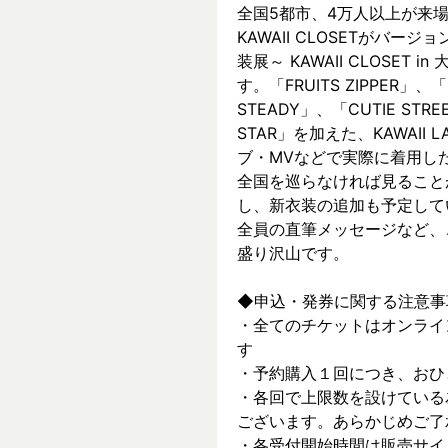
全国5都市、4万⼈以上が来場した～
KAWAII CLOSETがバージョ
装展～ KAWAII CLOSET
す。「FRUITS ZIPPER」、「
STEADY」、「CUTIE ST
STAR」を加えた、KAWAII
ブ・MVなどで実際に着⽤した
全国を巡らなければ見ること
し、新⾐装の追加も予定して
全員の直筆メッセージなど、
盛り沢山です。
◆申込・発券に関する注意事
・全てのチケットはオンライ
す
・予約購入１回につき、おひ
・各回で上限数を設けている
ございます。あらかじめご了
・各受付開始時間は販売サイ