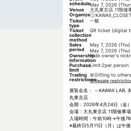
schedule
May 7, 2026 (Thur
Venue
大丸東京店 11階催
Organizer
KAWAII_CLOSE
Ticket
一般
type
Ticket
QR ticket (digital t
collection
method
Sales
May 7, 2026 (Thu)
period
May 7, 2026 (Thu)
Ownership
Hide owner's nic
information
Purchase
Limit:2per person
limit
Trading
🚨
Gifting to other
restrictions
🚨
Resale restricti
展覧会名： ～KAWAII LAB. 衣
丸東京店
会期：2026年4月24日（金
会場：大丸東京店 11階催事場
入場時間：午前10時→午後7
※最終日5月11日（月）は午