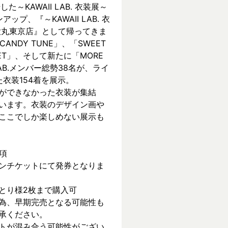
KAWAII LAB. 衣装展～ 
ンアップ、『～KAWAII LAB. 衣
 in 大丸東京店』として帰ってきま
CANDY TUNE」、「SWEET 
REET」、そして新たに「MORE 
 LAB.メンバー総勢38名が、ライ
衣装154着を展示。
ができなかった衣装が集結
います。衣装のデザイン画や
ここでしか楽しめない展示も
項
ンチケットにて発券となりま
とり様2枚まで購入可
為、早期完売となる可能性も
承ください。
トが混み合う可能性がござい