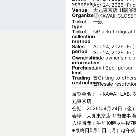
schedule
Apr 24, 2026 (Fri
Venue
大丸東京店 11階催
Organizer
KAWAII_CLOSE
Ticket
一般
type
Ticket
QR ticket (digital t
collection
method
Sales
Apr 24, 2026 (Fri)
period
Apr 24, 2026 (Fri)
Ownership
Hide owner's nic
information
Purchase
Limit:2per person
limit
Trading
🚨
Gifting to other
restrictions
🚨
Resale restricti
展覧会名： ～KAWAII LAB. 衣
丸東京店
会期：2026年4月24日（金
会場：大丸東京店 11階催事場
入場時間：午前10時→午後7
※最終日5月11日（月）は午