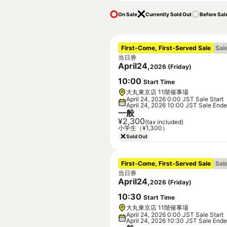
On Sale
Currently Sold Out
Before Sal
First-Come, First-Served Sale
Sal
当日券
April
24
,
2026
(
Friday
)
10
:
00
Start Time
大丸東京店 11階催事場
April 24, 2026 0:00 JST Sale Start
April 24, 2026 10:00 JST Sale End
一般
¥2,300
(tax included)
小学生（¥1,300）
Sold Out
First-Come, First-Served Sale
Sal
当日券
April
24
,
2026
(
Friday
)
10
:
30
Start Time
大丸東京店 11階催事場
April 24, 2026 0:00 JST Sale Start
April 24, 2026 10:30 JST Sale End