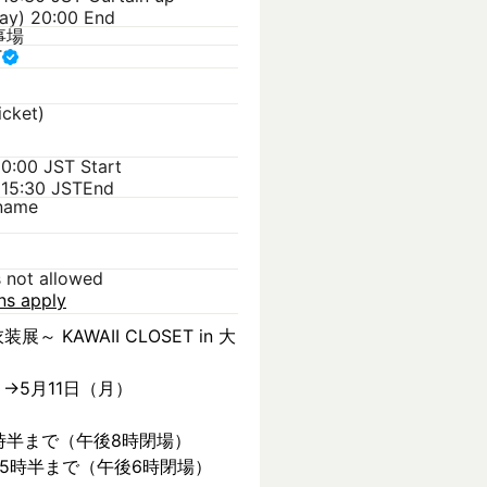
day) 20:00 End
事場
T
icket)
 0:00 JST
Start
 15:30 JST
End
kname
s not allowed
ons apply
装展～ KAWAII CLOSET in 大
）→5月11日（月）
時半まで（午後8時閉場）
後5時半まで（午後6時閉場）