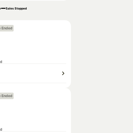
e
Sales Stopped
e Ended
ed
e Ended
ed