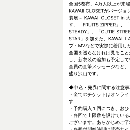
全国5都市、4万⼈以上が来場した～
KAWAII CLOSETがバージョ
装展～ KAWAII CLOSET
す。「FRUITS ZIPPER」、「
STEADY」、「CUTIE ST
STAR」を加えた、KAWAII
ブ・MVなどで実際に着⽤した
全国を巡らなければ見ること
し、新⾐装の追加も予定して
全員の直筆メッセージなど、
盛り沢山です。
◆申込・発券に関する注意事
・全てのチケットはオンライ
す
・予約購入１回につき、おひ
・各回で上限数を設けている
ございます。あらかじめご了
・各受付開始時間は販売サイ