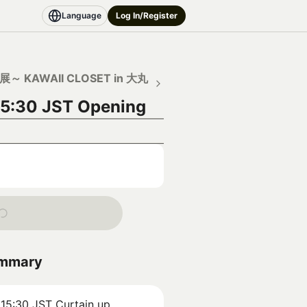
Language
Log In/Register
～ KAWAII CLOSET in 大丸
15:30 JST
Opening
ummary
 15:30 JST
Curtain up