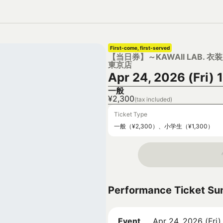
First-come, first-served
【当日券】～KAWAII LAB. 衣装展
東京店
Apr 24, 2026 (Fri) 
一般
¥2,300
(tax included)
Ticket Type
一般（¥2,300）、小学生（¥1,300）
Performance Ticket S
Event
Apr 24, 2026 (Fri)