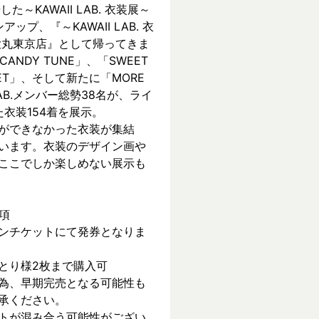
KAWAII LAB. 衣装展～ 
ンアップ、『～KAWAII LAB. 衣
 in 大丸東京店』として帰ってきま
CANDY TUNE」、「SWEET 
REET」、そして新たに「MORE 
 LAB.メンバー総勢38名が、ライ
衣装154着を展示。
ができなかった衣装が集結
います。衣装のデザイン画や
ここでしか楽しめない展示も
項
ンチケットにて発券となりま
とり様2枚まで購入可
為、早期完売となる可能性も
承ください。
トが混み合う可能性がござい