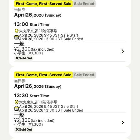
First-Come, First-Served Sale
Sale Ended
当日券
April
26
,
2026
(
Sunday
)
13
:
00
Start Time
大丸東京店 11階催事場
April 26, 2026 9:45 JST Sale Start
April 26, 2026 13:00 JST Sale Ended
一般
¥2,300
(tax included)
小学生（¥1,300）
Sold Out
First-Come, First-Served Sale
Sale Ended
当日券
April
26
,
2026
(
Sunday
)
13
:
30
Start Time
大丸東京店 11階催事場
April 26, 2026 9:45 JST Sale Start
April 26, 2026 13:30 JST Sale Ended
一般
¥2,300
(tax included)
小学生（¥1,300）
Sold Out