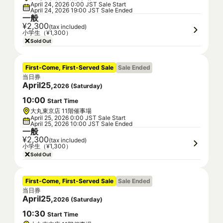
April 24, 2026 0:00 JST Sale Start
April 24, 2026 19:00 JST Sale Ended
一般
¥2,300
(tax included)
小学生（¥1,300）
Sold Out
First-Come, First-Served Sale
Sale Ended
当日券
April
25
,
2026
(
Saturday
)
10
:
00
Start Time
大丸東京店 11階催事場
April 25, 2026 0:00 JST Sale Start
April 25, 2026 10:00 JST Sale Ended
一般
¥2,300
(tax included)
小学生（¥1,300）
Sold Out
First-Come, First-Served Sale
Sale Ended
当日券
April
25
,
2026
(
Saturday
)
10
:
30
Start Time