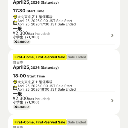
April
25
,
2026
(
Saturday
)
17
:
30
Start Time
大丸東京店 11階催事場
April 25, 2026 0:00 JST Sale Start
April 25, 2026 17:30 JST Sale Ended
一般
¥2,300
(tax included)
小学生（¥1,300）
Sold Out
First-Come, First-Served Sale
Sale Ended
当日券
April
25
,
2026
(
Saturday
)
18
:
00
Start Time
大丸東京店 11階催事場
April 25, 2026 0:00 JST Sale Start
April 25, 2026 18:00 JST Sale Ended
一般
¥2,300
(tax included)
小学生（¥1,300）
Sold Out
First-Come, First-Served Sale
Sale Ended
当日券