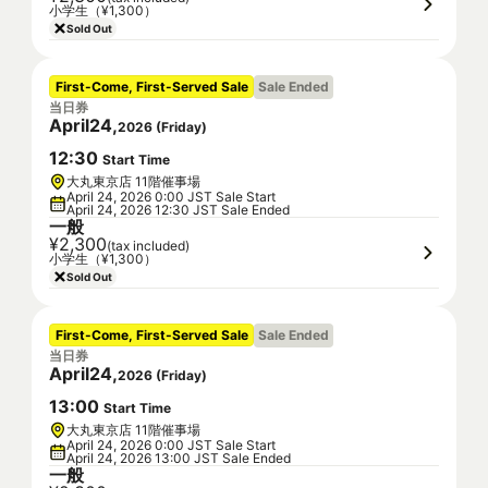
小学生（¥1,300）
Sold Out
First-Come, First-Served Sale
Sale Ended
当日券
April
24
,
2026
(
Friday
)
12
:
30
Start Time
大丸東京店 11階催事場
April 24, 2026 0:00 JST Sale Start
April 24, 2026 12:30 JST Sale Ended
一般
¥2,300
(tax included)
小学生（¥1,300）
Sold Out
First-Come, First-Served Sale
Sale Ended
当日券
April
24
,
2026
(
Friday
)
13
:
00
Start Time
大丸東京店 11階催事場
April 24, 2026 0:00 JST Sale Start
April 24, 2026 13:00 JST Sale Ended
一般