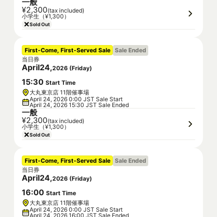
一般
¥2,300
(tax included)
小学生（¥1,300）
Sold Out
First-Come, First-Served Sale
Sale Ended
当日券
April
24
,
2026
(
Friday
)
15
:
30
Start Time
大丸東京店 11階催事場
April 24, 2026 0:00 JST Sale Start
April 24, 2026 15:30 JST Sale Ended
一般
¥2,300
(tax included)
小学生（¥1,300）
Sold Out
First-Come, First-Served Sale
Sale Ended
当日券
April
24
,
2026
(
Friday
)
16
:
00
Start Time
大丸東京店 11階催事場
April 24, 2026 0:00 JST Sale Start
April 24, 2026 16:00 JST Sale Ended