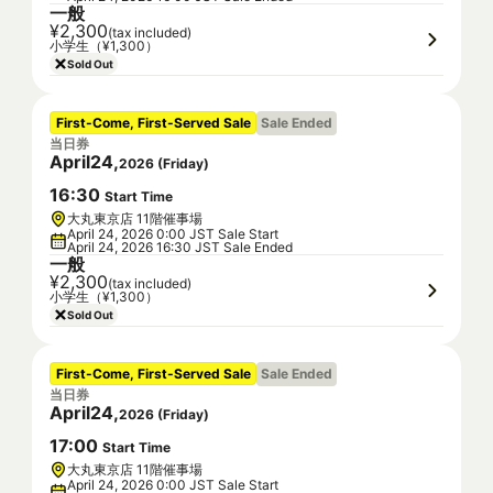
一般
¥2,300
(tax included)
小学生（¥1,300）
Sold Out
First-Come, First-Served Sale
Sale Ended
当日券
April
24
,
2026
(
Friday
)
16
:
30
Start Time
大丸東京店 11階催事場
April 24, 2026 0:00 JST Sale Start
April 24, 2026 16:30 JST Sale Ended
一般
¥2,300
(tax included)
小学生（¥1,300）
Sold Out
First-Come, First-Served Sale
Sale Ended
当日券
April
24
,
2026
(
Friday
)
17
:
00
Start Time
大丸東京店 11階催事場
April 24, 2026 0:00 JST Sale Start