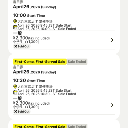
当日券
April
26
,
2026
(
Sunday
)
10
:
00
Start Time
大丸東京店 11階催事場
April 26, 2026 9:45 JST Sale Start
April 26, 2026 10:00 JST Sale Ended
一般
¥2,300
(tax included)
小学生（¥1,300）
Sold Out
First-Come, First-Served Sale
Sale Ended
当日券
April
26
,
2026
(
Sunday
)
10
:
30
Start Time
大丸東京店 11階催事場
April 26, 2026 9:45 JST Sale Start
April 26, 2026 10:30 JST Sale Ended
一般
¥2,300
(tax included)
小学生（¥1,300）
Sold Out
First-Come, First-Served Sale
Sale Ended