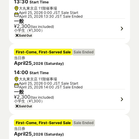
13
:
30
Start Time
大丸東京店 11階催事場
April 25, 2026 0:00 JST Sale Start
April 25, 2026 13:30 JST Sale Ended
一般
¥2,300
(tax included)
小学生（¥1,300）
Sold Out
First-Come, First-Served Sale
Sale Ended
当日券
April
25
,
2026
(
Saturday
)
14
:
00
Start Time
大丸東京店 11階催事場
April 25, 2026 0:00 JST Sale Start
April 25, 2026 14:00 JST Sale Ended
一般
¥2,300
(tax included)
小学生（¥1,300）
Sold Out
First-Come, First-Served Sale
Sale Ended
当日券
April
25
,
2026
(
Saturday
)