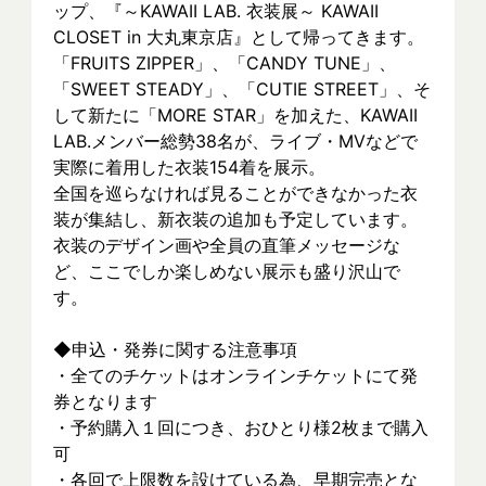
ップ、『～KAWAII LAB. 衣装展～ KAWAII 
CLOSET in 大丸東京店』として帰ってきます。
「FRUITS ZIPPER」、「CANDY TUNE」、
「SWEET STEADY」、「CUTIE STREET」、そ
して新たに「MORE STAR」を加えた、KAWAII 
LAB.メンバー総勢38名が、ライブ・MVなどで
実際に着⽤した衣装154着を展示。
全国を巡らなければ見ることができなかった衣
装が集結し、新⾐装の追加も予定しています。
衣装のデザイン画や全員の直筆メッセージな
ど、ここでしか楽しめない展示も盛り沢山で
す。
◆申込・発券に関する注意事項
・全てのチケットはオンラインチケットにて発
券となります
・予約購入１回につき、おひとり様2枚まで購入
可
・各回で上限数を設けている為、早期完売とな