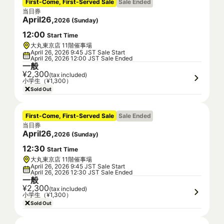
First-Come, First-Served Sale
Sale Ended
当日券
April
26
,
2026
(
Sunday
)
12
:
00
Start Time
大丸東京店 11階催事場
April 26, 2026 9:45 JST Sale Start
April 26, 2026 12:00 JST Sale Ended
一般
¥2,300
(tax included)
小学生（¥1,300）
Sold Out
First-Come, First-Served Sale
Sale Ended
当日券
April
26
,
2026
(
Sunday
)
12
:
30
Start Time
大丸東京店 11階催事場
April 26, 2026 9:45 JST Sale Start
April 26, 2026 12:30 JST Sale Ended
一般
¥2,300
(tax included)
小学生（¥1,300）
Sold Out