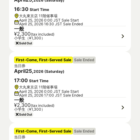
2026
(
Saturday
)
16
:
30
Start Time
大丸東京店 11階催事場
April 25, 2026 0:00 JST Sale Start
April 25, 2026 16:30 JST Sale Ended
一般
¥2,300
(tax included)
小学生（¥1,300）
Sold Out
First-Come, First-Served Sale
Sale Ended
当日券
April
25
,
2026
(
Saturday
)
17
:
00
Start Time
大丸東京店 11階催事場
April 25, 2026 0:00 JST Sale Start
April 25, 2026 17:00 JST Sale Ended
一般
¥2,300
(tax included)
小学生（¥1,300）
Sold Out
First-Come, First-Served Sale
Sale Ended
当日券