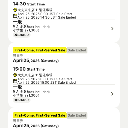
14
:
30
Start Time
大丸東京店 11階催事場
April 25, 2026 0:00 JST Sale Start
April 25, 2026 14:30 JST Sale Ended
一般
¥2,300
(tax included)
小学生（¥1,300）
Sold Out
First-Come, First-Served Sale
Sale Ended
当日券
April
25
,
2026
(
Saturday
)
15
:
00
Start Time
大丸東京店 11階催事場
April 25, 2026 0:00 JST Sale Start
April 25, 2026 15:00 JST Sale Ended
一般
¥2,300
(tax included)
小学生（¥1,300）
Sold Out
First-Come, First-Served Sale
Sale Ended
当日券
April
25
,
2026
(
Saturday
)