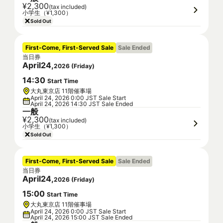
¥2,300
(tax included)
小学生（¥1,300）
Sold Out
First-Come, First-Served Sale
Sale Ended
当日券
April
24
,
2026
(
Friday
)
14
:
30
Start Time
大丸東京店 11階催事場
April 24, 2026 0:00 JST Sale Start
April 24, 2026 14:30 JST Sale Ended
一般
¥2,300
(tax included)
小学生（¥1,300）
Sold Out
First-Come, First-Served Sale
Sale Ended
当日券
April
24
,
2026
(
Friday
)
15
:
00
Start Time
大丸東京店 11階催事場
April 24, 2026 0:00 JST Sale Start
April 24, 2026 15:00 JST Sale Ended