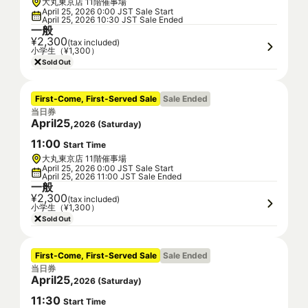
大丸東京店 11階催事場
April 25, 2026 0:00 JST Sale Start
April 25, 2026 10:30 JST Sale Ended
一般
¥2,300
(tax included)
小学生（¥1,300）
Sold Out
First-Come, First-Served Sale
Sale Ended
当日券
April
25
,
2026
(
Saturday
)
11
:
00
Start Time
大丸東京店 11階催事場
April 25, 2026 0:00 JST Sale Start
April 25, 2026 11:00 JST Sale Ended
一般
¥2,300
(tax included)
小学生（¥1,300）
Sold Out
First-Come, First-Served Sale
Sale Ended
当日券
April
25
,
2026
(
Saturday
)
11
:
30
Start Time