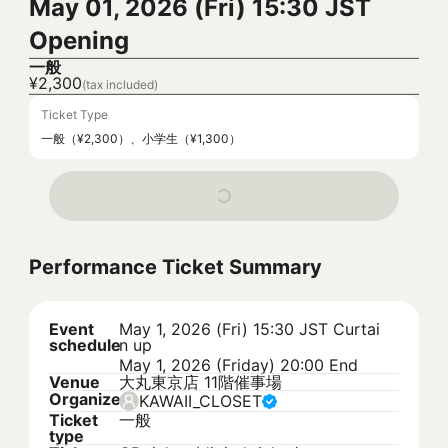
May 01, 2026 (Fri) 15:30 JST
Opening
一般
¥2,300
(tax included)
Ticket Type
一般（¥2,300）、小学生（¥1,300）
Performance Ticket Summary
Event
May 1, 2026 (Fri) 15:30 JST
Curtai
schedule
n up
May 1, 2026 (Friday) 20:00 End
Venue
大丸東京店 11階催事場
Organizer
KAWAII_CLOSET
Ticket
一般
type