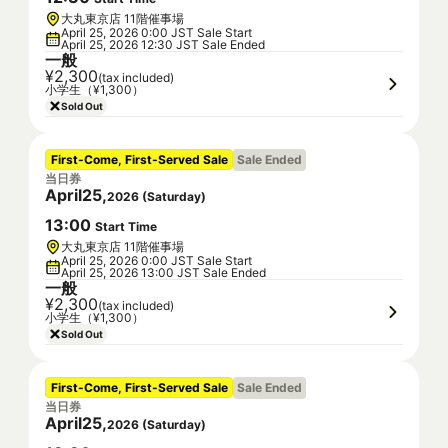
大丸東京店 11階催事場
April 25, 2026 0:00 JST Sale Start
April 25, 2026 12:30 JST Sale Ended
一般
¥2,300
(tax included)
小学生（¥1,300）
Sold Out
First-Come, First-Served Sale
Sale Ended
当日券
April
25
,
2026
(
Saturday
)
13
:
00
Start Time
大丸東京店 11階催事場
April 25, 2026 0:00 JST Sale Start
April 25, 2026 13:00 JST Sale Ended
一般
¥2,300
(tax included)
小学生（¥1,300）
Sold Out
First-Come, First-Served Sale
Sale Ended
当日券
April
25
,
2026
(
Saturday
)