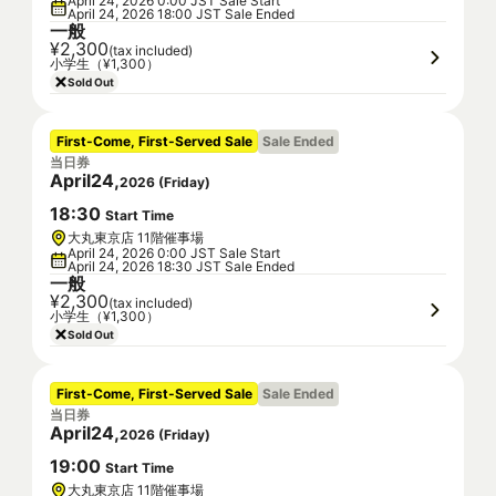
April 24, 2026 0:00 JST Sale Start
April 24, 2026 18:00 JST Sale Ended
一般
¥2,300
(tax included)
小学生（¥1,300）
Sold Out
First-Come, First-Served Sale
Sale Ended
当日券
April
24
,
2026
(
Friday
)
18
:
30
Start Time
大丸東京店 11階催事場
April 24, 2026 0:00 JST Sale Start
April 24, 2026 18:30 JST Sale Ended
一般
¥2,300
(tax included)
小学生（¥1,300）
Sold Out
First-Come, First-Served Sale
Sale Ended
当日券
April
24
,
2026
(
Friday
)
19
:
00
Start Time
大丸東京店 11階催事場