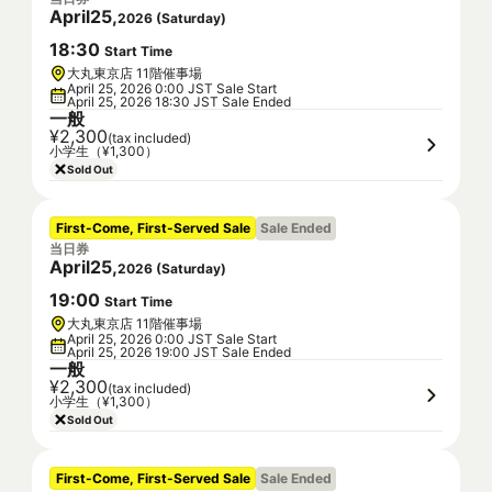
April
25
,
2026
(
Saturday
)
18
:
30
Start Time
大丸東京店 11階催事場
April 25, 2026 0:00 JST Sale Start
April 25, 2026 18:30 JST Sale Ended
一般
¥2,300
(tax included)
小学生（¥1,300）
Sold Out
First-Come, First-Served Sale
Sale Ended
当日券
April
25
,
2026
(
Saturday
)
19
:
00
Start Time
大丸東京店 11階催事場
April 25, 2026 0:00 JST Sale Start
April 25, 2026 19:00 JST Sale Ended
一般
¥2,300
(tax included)
小学生（¥1,300）
Sold Out
First-Come, First-Served Sale
Sale Ended