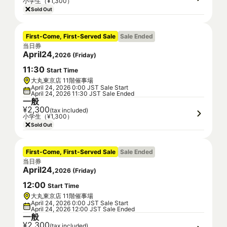
小学生（¥1,300）
Sold Out
First-Come, First-Served Sale
Sale Ended
当日券
April
24
,
2026
(
Friday
)
11
:
30
Start Time
大丸東京店 11階催事場
April 24, 2026 0:00 JST Sale Start
April 24, 2026 11:30 JST Sale Ended
一般
¥2,300
(tax included)
小学生（¥1,300）
Sold Out
First-Come, First-Served Sale
Sale Ended
当日券
April
24
,
2026
(
Friday
)
12
:
00
Start Time
大丸東京店 11階催事場
April 24, 2026 0:00 JST Sale Start
April 24, 2026 12:00 JST Sale Ended
一般
¥2,300
(tax included)