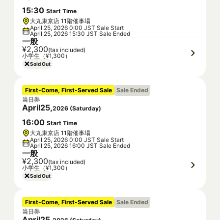
15
:
30
Start Time
大丸東京店 11階催事場
April 25, 2026 0:00 JST Sale Start
April 25, 2026 15:30 JST Sale Ended
一般
¥2,300
(tax included)
小学生（¥1,300）
Sold Out
First-Come, First-Served Sale
Sale Ended
当日券
April
25
,
2026
(
Saturday
)
16
:
00
Start Time
大丸東京店 11階催事場
April 25, 2026 0:00 JST Sale Start
April 25, 2026 16:00 JST Sale Ended
一般
¥2,300
(tax included)
小学生（¥1,300）
Sold Out
First-Come, First-Served Sale
Sale Ended
当日券
April
25
,