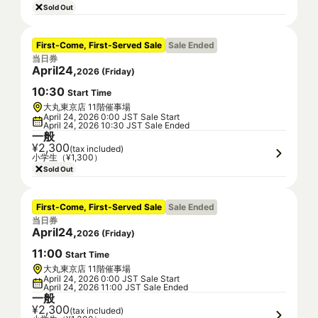
Sold Out
First-Come, First-Served Sale
Sale Ended
当日券
April
24
,
2026
(
Friday
)
10
:
30
Start Time
大丸東京店 11階催事場
April 24, 2026 0:00 JST Sale Start
April 24, 2026 10:30 JST Sale Ended
一般
¥2,300
(tax included)
小学生（¥1,300）
Sold Out
First-Come, First-Served Sale
Sale Ended
当日券
April
24
,
2026
(
Friday
)
11
:
00
Start Time
大丸東京店 11階催事場
April 24, 2026 0:00 JST Sale Start
April 24, 2026 11:00 JST Sale Ended
一般
¥2,300
(tax included)