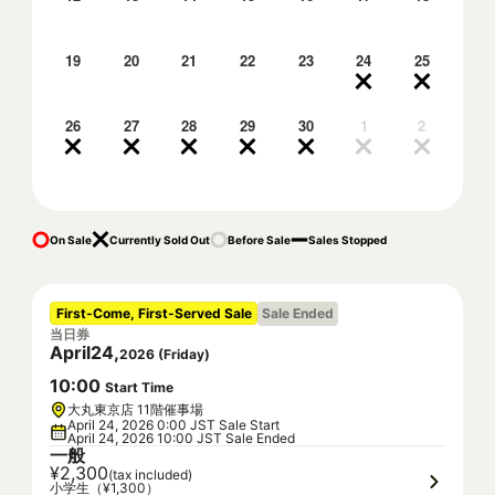
19
20
21
22
23
24
25
26
27
28
29
30
1
2
On Sale
Currently Sold Out
Before Sale
Sales Stopped
First-Come, First-Served Sale
Sale Ended
当日券
April
24
,
2026
(
Friday
)
10
:
00
Start Time
大丸東京店 11階催事場
April 24, 2026 0:00 JST Sale Start
April 24, 2026 10:00 JST Sale Ended
一般
¥2,300
(tax included)
小学生（¥1,300）