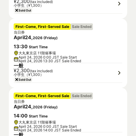
¥2,300
(tax included)
小学生（¥1,300）
Sold Out
First-Come, First-Served Sale
Sale Ended
当日券
April
24
,
2026
(
Friday
)
13
:
30
Start Time
大丸東京店 11階催事場
April 24, 2026 0:00 JST Sale Start
April 24, 2026 13:30 JST Sale Ended
一般
¥2,300
(tax included)
小学生（¥1,300）
Sold Out
First-Come, First-Served Sale
Sale Ended
当日券
April
24
,
2026
(
Friday
)
14
:
00
Start Time
大丸東京店 11階催事場
April 24, 2026 0:00 JST Sale Start
April 24, 2026 14:00 JST Sale Ended
一般