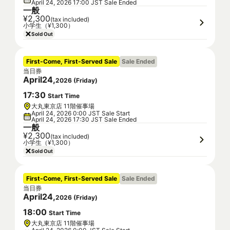
April 24, 2026 17:00 JST Sale Ended
一般
¥2,300
(tax included)
小学生（¥1,300）
Sold Out
First-Come, First-Served Sale
Sale Ended
当日券
April
24
,
2026
(
Friday
)
17
:
30
Start Time
大丸東京店 11階催事場
April 24, 2026 0:00 JST Sale Start
April 24, 2026 17:30 JST Sale Ended
一般
¥2,300
(tax included)
小学生（¥1,300）
Sold Out
First-Come, First-Served Sale
Sale Ended
当日券
April
24
,
2026
(
Friday
)
18
:
00
Start Time
大丸東京店 11階催事場