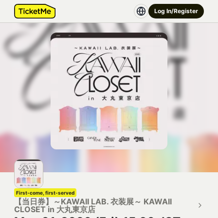
Log In/Register
First-come, first-served
【当日券】～KAWAII LAB. 衣装展～ KAWAII
CLOSET in 大丸東京店