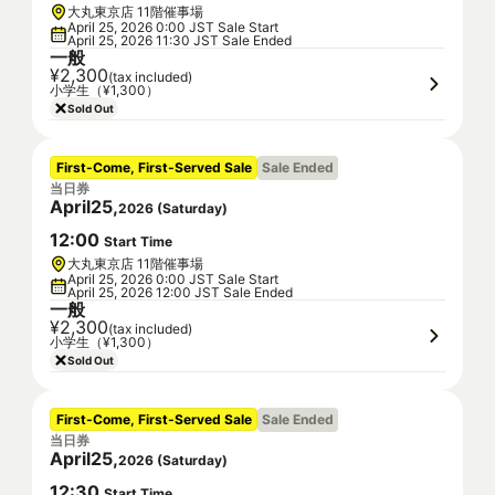
大丸東京店 11階催事場
April 25, 2026 0:00 JST Sale Start
April 25, 2026 11:30 JST Sale Ended
一般
¥2,300
(tax included)
小学生（¥1,300）
Sold Out
First-Come, First-Served Sale
Sale Ended
当日券
April
25
,
2026
(
Saturday
)
12
:
00
Start Time
大丸東京店 11階催事場
April 25, 2026 0:00 JST Sale Start
April 25, 2026 12:00 JST Sale Ended
一般
¥2,300
(tax included)
小学生（¥1,300）
Sold Out
First-Come, First-Served Sale
Sale Ended
当日券
April
25
,
2026
(
Saturday
)
12
:
30
Start Time