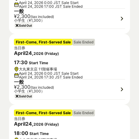
April 24, 2026 0:00 JST Sale Start
April 24, 2026 17:00 JST Sale Ended
一般
¥2,300
(tax included)
小学生（¥1,300）
Sold Out
First-Come, First-Served Sale
Sale Ended
当日券
April
24
,
2026
(
Friday
)
17
:
30
Start Time
大丸東京店 11階催事場
April 24, 2026 0:00 JST Sale Start
April 24, 2026 17:30 JST Sale Ended
一般
¥2,300
(tax included)
小学生（¥1,300）
Sold Out
First-Come, First-Served Sale
Sale Ended
当日券
April
24
,
2026
(
Friday
)
18
:
00
Start Time