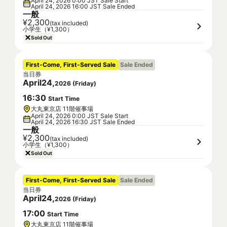
April 24, 2026 0:00 JST Sale Start
April 24, 2026 16:00 JST Sale Ended
一般
¥2,300
(tax included)
小学生（¥1,300）
Sold Out
First-Come, First-Served Sale
Sale Ended
当日券
April
24
,
2026
(
Friday
)
16
:
30
Start Time
大丸東京店 11階催事場
April 24, 2026 0:00 JST Sale Start
April 24, 2026 16:30 JST Sale Ended
一般
¥2,300
(tax included)
小学生（¥1,300）
Sold Out
First-Come, First-Served Sale
Sale Ended
当日券
April
24
,
2026
(
Friday
)
17
:
00
Start Time
大丸東京店 11階催事場