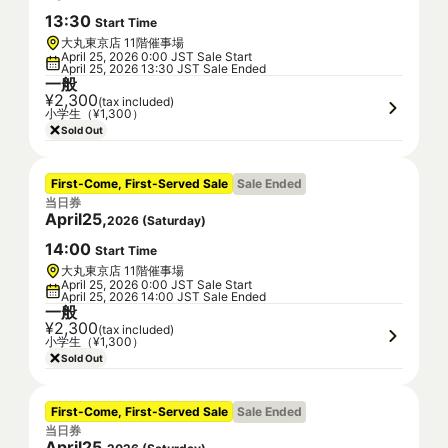
13
:
30
Start Time
大丸東京店 11階催事場
April 25, 2026 0:00 JST Sale Start
April 25, 2026 13:30 JST Sale Ended
一般
¥2,300
(tax included)
小学生（¥1,300）
Sold Out
First-Come, First-Served Sale
Sale Ended
当日券
April
25
,
2026
(
Saturday
)
14
:
00
Start Time
大丸東京店 11階催事場
April 25, 2026 0:00 JST Sale Start
April 25, 2026 14:00 JST Sale Ended
一般
¥2,300
(tax included)
小学生（¥1,300）
Sold Out
First-Come, First-Served Sale
Sale Ended
当日券
April
25
,