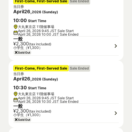
First-Come, First-Served Sale
Sale Ended
当日券
April
26
,
2026
(
Sunday
)
10
:
00
Start Time
大丸東京店 11階催事場
April 26, 2026 9:45 JST Sale Start
April 26, 2026 10:00 JST Sale Ended
一般
¥2,300
(tax included)
小学生（¥1,300）
Sold Out
First-Come, First-Served Sale
Sale Ended
当日券
April
26
,
2026
(
Sunday
)
10
:
30
Start Time
大丸東京店 11階催事場
April 26, 2026 9:45 JST Sale Start
April 26, 2026 10:30 JST Sale Ended
一般
¥2,300
(tax included)
小学生（¥1,300）
Sold Out