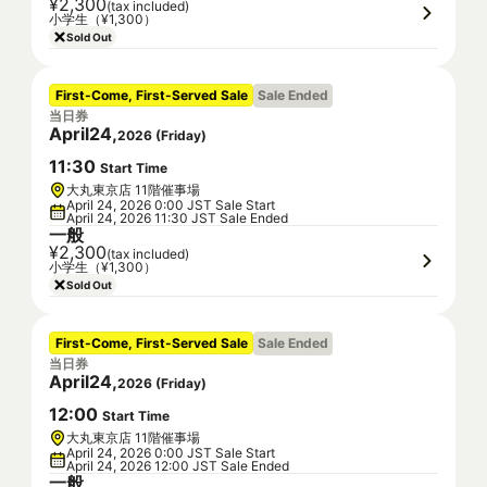
¥2,300
(tax included)
小学生（¥1,300）
Sold Out
First-Come, First-Served Sale
Sale Ended
当日券
April
24
,
2026
(
Friday
)
11
:
30
Start Time
大丸東京店 11階催事場
April 24, 2026 0:00 JST Sale Start
April 24, 2026 11:30 JST Sale Ended
一般
¥2,300
(tax included)
小学生（¥1,300）
Sold Out
First-Come, First-Served Sale
Sale Ended
当日券
April
24
,
2026
(
Friday
)
12
:
00
Start Time
大丸東京店 11階催事場
April 24, 2026 0:00 JST Sale Start
April 24, 2026 12:00 JST Sale Ended
一般