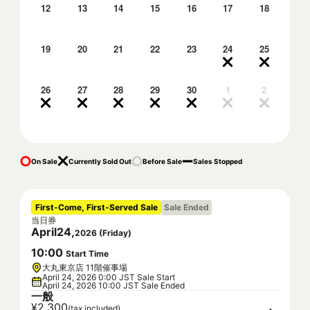
12
13
14
15
16
17
18
19
20
21
22
23
24
25
26
27
28
29
30
1
2
On Sale
Currently Sold Out
Before Sale
Sales Stopped
First-Come, First-Served Sale
Sale Ended
当日券
April
24
,
2026
(
Friday
)
10
:
00
Start Time
大丸東京店 11階催事場
April 24, 2026 0:00 JST Sale Start
April 24, 2026 10:00 JST Sale Ended
一般
¥2,300
(tax included)