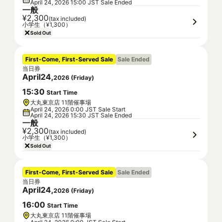
April 24, 2026 15:00 JST Sale Ended
一般
¥2,300
(tax included)
小学生（¥1,300）
Sold Out
First-Come, First-Served Sale
Sale Ended
当日券
April
24
,
2026
(
Friday
)
15
:
30
Start Time
大丸東京店 11階催事場
April 24, 2026 0:00 JST Sale Start
April 24, 2026 15:30 JST Sale Ended
一般
¥2,300
(tax included)
小学生（¥1,300）
Sold Out
First-Come, First-Served Sale
Sale Ended
当日券
April
24
,
2026
(
Friday
)
16
:
00
Start Time
大丸東京店 11階催事場