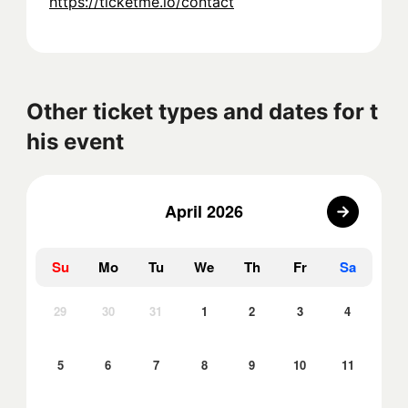
https://ticketme.io/contact
Other ticket types and dates for t
his event
April 2026
Su
Mo
Tu
We
Th
Fr
Sa
29
30
31
1
2
3
4
5
6
7
8
9
10
11