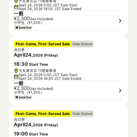
大丸東京店 11階催事場
April 24, 2026 0:00 JST Sale Start
April 24, 2026 18:00 JST Sale Ended
一般
¥2,300
(tax included)
小学生（¥1,300）
Sold Out
First-Come, First-Served Sale
Sale Ended
当日券
April
24
,
2026
(
Friday
)
18
:
30
Start Time
大丸東京店 11階催事場
April 24, 2026 0:00 JST Sale Start
April 24, 2026 18:30 JST Sale Ended
一般
¥2,300
(tax included)
小学生（¥1,300）
Sold Out
First-Come, First-Served Sale
Sale Ended
当日券
April
24
,
2026
(
Friday
)
19
:
00
Start Time