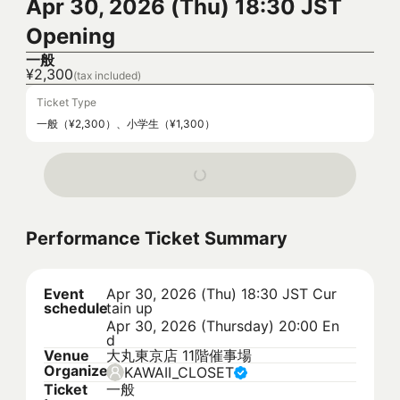
Apr 30, 2026 (Thu) 18:30 JST
Opening
一般
¥2,300
(tax included)
Ticket Type
一般（¥2,300）、小学生（¥1,300）
Performance Ticket Summary
Event
Apr 30, 2026 (Thu) 18:30 JST
Cur
schedule
tain up
Apr 30, 2026 (Thursday) 20:00 En
d
Venue
大丸東京店 11階催事場
Organizer
KAWAII_CLOSET
Ticket
一般