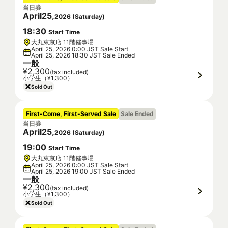
当日券
April
25
,
2026
(
Saturday
)
18
:
30
Start Time
大丸東京店 11階催事場
April 25, 2026 0:00 JST Sale Start
April 25, 2026 18:30 JST Sale Ended
一般
¥2,300
(tax included)
小学生（¥1,300）
Sold Out
First-Come, First-Served Sale
Sale Ended
当日券
April
25
,
2026
(
Saturday
)
19
:
00
Start Time
大丸東京店 11階催事場
April 25, 2026 0:00 JST Sale Start
April 25, 2026 19:00 JST Sale Ended
一般
¥2,300
(tax included)
小学生（¥1,300）
Sold Out