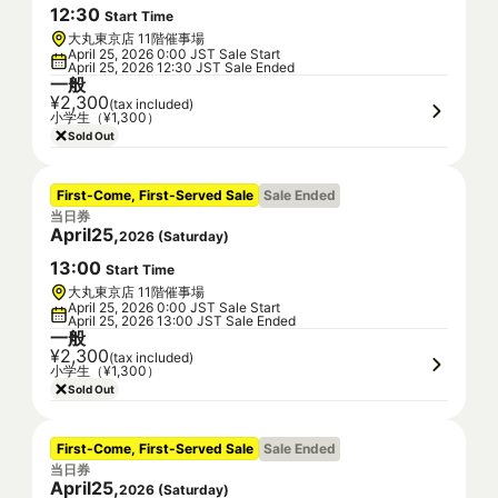
12
:
30
Start Time
大丸東京店 11階催事場
April 25, 2026 0:00 JST Sale Start
April 25, 2026 12:30 JST Sale Ended
一般
¥2,300
(tax included)
小学生（¥1,300）
Sold Out
First-Come, First-Served Sale
Sale Ended
当日券
April
25
,
2026
(
Saturday
)
13
:
00
Start Time
大丸東京店 11階催事場
April 25, 2026 0:00 JST Sale Start
April 25, 2026 13:00 JST Sale Ended
一般
¥2,300
(tax included)
小学生（¥1,300）
Sold Out
First-Come, First-Served Sale
Sale Ended
当日券
April
25
,
2026
(
Saturday
)