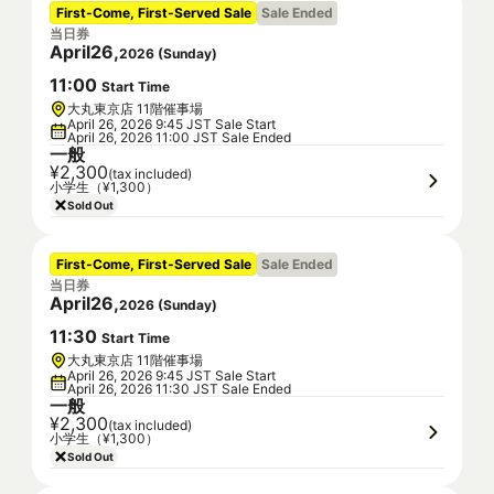
First-Come, First-Served Sale
Sale Ended
当日券
April
26
,
2026
(
Sunday
)
11
:
00
Start Time
大丸東京店 11階催事場
April 26, 2026 9:45 JST Sale Start
April 26, 2026 11:00 JST Sale Ended
一般
¥2,300
(tax included)
小学生（¥1,300）
Sold Out
First-Come, First-Served Sale
Sale Ended
当日券
April
26
,
2026
(
Sunday
)
11
:
30
Start Time
大丸東京店 11階催事場
April 26, 2026 9:45 JST Sale Start
April 26, 2026 11:30 JST Sale Ended
一般
¥2,300
(tax included)
小学生（¥1,300）
Sold Out