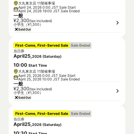
大丸東京店 11階催事場
April 24, 2026 0:00 JST Sale Start
April 24, 2026 19:00 JST Sale Ended
一般
¥2,300
(tax included)
小学生（¥1,300）
Sold Out
First-Come, First-Served Sale
Sale Ended
当日券
April
25
,
2026
(
Saturday
)
10
:
00
Start Time
大丸東京店 11階催事場
April 25, 2026 0:00 JST Sale Start
April 25, 2026 10:00 JST Sale Ended
一般
¥2,300
(tax included)
小学生（¥1,300）
Sold Out
First-Come, First-Served Sale
Sale Ended
当日券
April
25
,
2026
(
Saturday
)
10
:
30
Start Time