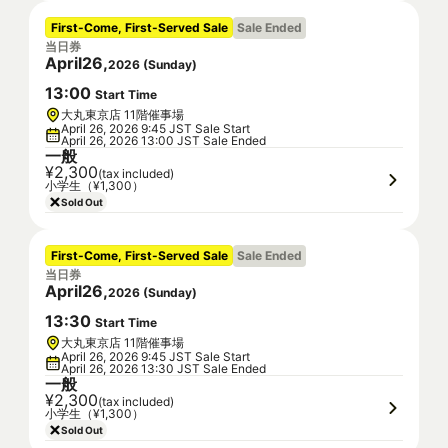
First-Come, First-Served Sale
Sale Ended
当日券
April
26
,
2026
(
Sunday
)
13
:
00
Start Time
大丸東京店 11階催事場
April 26, 2026 9:45 JST Sale Start
April 26, 2026 13:00 JST Sale Ended
一般
¥2,300
(tax included)
小学生（¥1,300）
Sold Out
First-Come, First-Served Sale
Sale Ended
当日券
April
26
,
2026
(
Sunday
)
13
:
30
Start Time
大丸東京店 11階催事場
April 26, 2026 9:45 JST Sale Start
April 26, 2026 13:30 JST Sale Ended
一般
¥2,300
(tax included)
小学生（¥1,300）
Sold Out