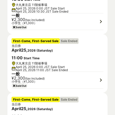
大丸東京店 11階催事場
April 25, 2026 0:00 JST Sale Start
April 25, 2026 10:30 JST Sale Ended
一般
¥2,300
(tax included)
小学生（¥1,300）
Sold Out
First-Come, First-Served Sale
Sale Ended
当日券
April
25
,
2026
(
Saturday
)
11
:
00
Start Time
大丸東京店 11階催事場
April 25, 2026 0:00 JST Sale Start
April 25, 2026 11:00 JST Sale Ended
一般
¥2,300
(tax included)
小学生（¥1,300）
Sold Out
First-Come, First-Served Sale
Sale Ended
当日券
April
25
,
2026
(
Saturday
)