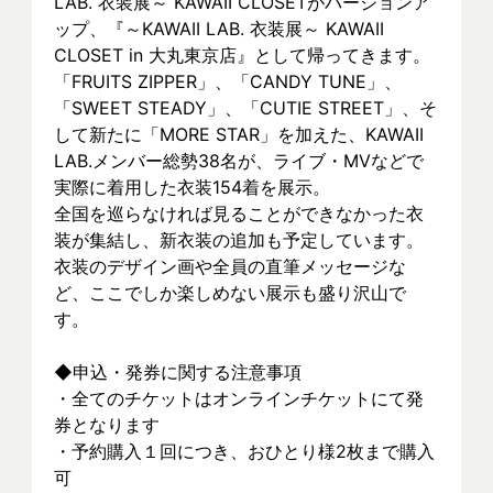
LAB. 衣装展～ KAWAII CLOSETがバージョンア
ップ、『～KAWAII LAB. 衣装展～ KAWAII 
CLOSET in 大丸東京店』として帰ってきます。
「FRUITS ZIPPER」、「CANDY TUNE」、
「SWEET STEADY」、「CUTIE STREET」、そ
して新たに「MORE STAR」を加えた、KAWAII 
LAB.メンバー総勢38名が、ライブ・MVなどで
実際に着⽤した衣装154着を展示。
全国を巡らなければ見ることができなかった衣
装が集結し、新⾐装の追加も予定しています。
衣装のデザイン画や全員の直筆メッセージな
ど、ここでしか楽しめない展示も盛り沢山で
す。
◆申込・発券に関する注意事項
・全てのチケットはオンラインチケットにて発
券となります
・予約購入１回につき、おひとり様2枚まで購入
可