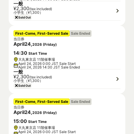
一般
¥2,300
(tax included)
小学生（¥1,300）
Sold Out
First-Come, First-Served Sale
Sale Ended
当日券
April
24
,
2026
(
Friday
)
14
:
30
Start Time
大丸東京店 11階催事場
April 24, 2026 0:00 JST Sale Start
April 24, 2026 14:30 JST Sale Ended
一般
¥2,300
(tax included)
小学生（¥1,300）
Sold Out
First-Come, First-Served Sale
Sale Ended
当日券
April
24
,
2026
(
Friday
)
15
:
00
Start Time
大丸東京店 11階催事場
April 24, 2026 0:00 JST Sale Start