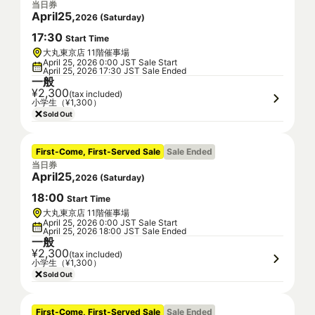
当日券
April
25
,
2026
(
Saturday
)
17
:
30
Start Time
大丸東京店 11階催事場
April 25, 2026 0:00 JST Sale Start
April 25, 2026 17:30 JST Sale Ended
一般
¥2,300
(tax included)
小学生（¥1,300）
Sold Out
First-Come, First-Served Sale
Sale Ended
当日券
April
25
,
2026
(
Saturday
)
18
:
00
Start Time
大丸東京店 11階催事場
April 25, 2026 0:00 JST Sale Start
April 25, 2026 18:00 JST Sale Ended
一般
¥2,300
(tax included)
小学生（¥1,300）
Sold Out
First-Come, First-Served Sale
Sale Ended