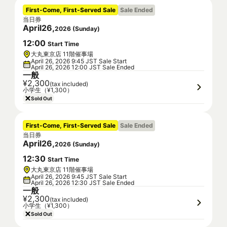
First-Come, First-Served Sale
Sale Ended
当日券
April
26
,
2026
(
Sunday
)
12
:
00
Start Time
大丸東京店 11階催事場
April 26, 2026 9:45 JST Sale Start
April 26, 2026 12:00 JST Sale Ended
一般
¥2,300
(tax included)
小学生（¥1,300）
Sold Out
First-Come, First-Served Sale
Sale Ended
当日券
April
26
,
2026
(
Sunday
)
12
:
30
Start Time
大丸東京店 11階催事場
April 26, 2026 9:45 JST Sale Start
April 26, 2026 12:30 JST Sale Ended
一般
¥2,300
(tax included)
小学生（¥1,300）
Sold Out