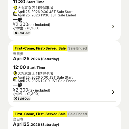
11
:
30
Start Time
大丸東京店 11階催事場
April 25, 2026 0:00 JST Sale Start
April 25, 2026 11:30 JST Sale Ended
一般
¥2,300
(tax included)
小学生（¥1,300）
Sold Out
First-Come, First-Served Sale
Sale Ended
当日券
April
25
,
2026
(
Saturday
)
12
:
00
Start Time
大丸東京店 11階催事場
April 25, 2026 0:00 JST Sale Start
April 25, 2026 12:00 JST Sale Ended
一般
¥2,300
(tax included)
小学生（¥1,300）
Sold Out
First-Come, First-Served Sale
Sale Ended
当日券
April
25
,
2026
(
Saturday
)