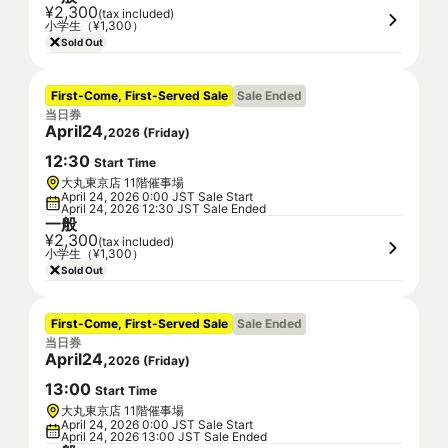
¥2,300
(tax included)
小学生（¥1,300）
Sold Out
First-Come, First-Served Sale
Sale Ended
当日券
April
24
,
2026
(
Friday
)
12
:
30
Start Time
大丸東京店 11階催事場
April 24, 2026 0:00 JST Sale Start
April 24, 2026 12:30 JST Sale Ended
一般
¥2,300
(tax included)
小学生（¥1,300）
Sold Out
First-Come, First-Served Sale
Sale Ended
当日券
April
24
,
2026
(
Friday
)
13
:
00
Start Time
大丸東京店 11階催事場
April 24, 2026 0:00 JST Sale Start
April 24, 2026 13:00 JST Sale Ended