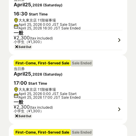
April
25
,
2026
(
Saturday
)
16
:
30
Start Time
大丸東京店 11階催事場
April 25, 2026 0:00 JST Sale Start
April 25, 2026 16:30 JST Sale Ended
一般
¥2,300
(tax included)
小学生（¥1,300）
Sold Out
First-Come, First-Served Sale
Sale Ended
当日券
April
25
,
2026
(
Saturday
)
17
:
00
Start Time
大丸東京店 11階催事場
April 25, 2026 0:00 JST Sale Start
April 25, 2026 17:00 JST Sale Ended
一般
¥2,300
(tax included)
小学生（¥1,300）
Sold Out
First-Come, First-Served Sale
Sale Ended