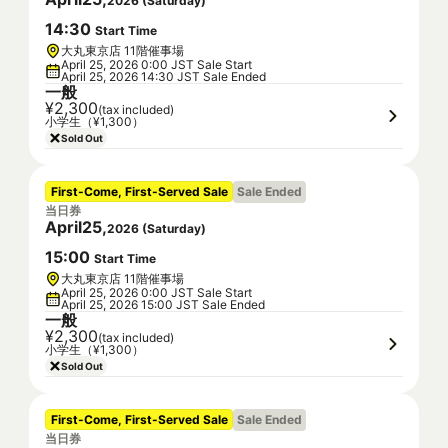
2026
(
Saturday
)
14
:
30
Start Time
大丸東京店 11階催事場
April 25, 2026 0:00 JST Sale Start
April 25, 2026 14:30 JST Sale Ended
一般
¥2,300
(tax included)
小学生（¥1,300）
Sold Out
First-Come, First-Served Sale
Sale Ended
当日券
April
25
,
2026
(
Saturday
)
15
:
00
Start Time
大丸東京店 11階催事場
April 25, 2026 0:00 JST Sale Start
April 25, 2026 15:00 JST Sale Ended
一般
¥2,300
(tax included)
小学生（¥1,300）
Sold Out
First-Come, First-Served Sale
Sale Ended
当日券