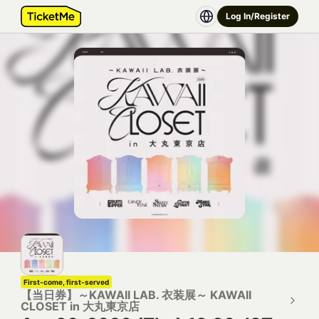
Log In/Register
First-come, first-served
【当日券】～KAWAII LAB. 衣装展～ KAWAII
CLOSET in 大丸東京店