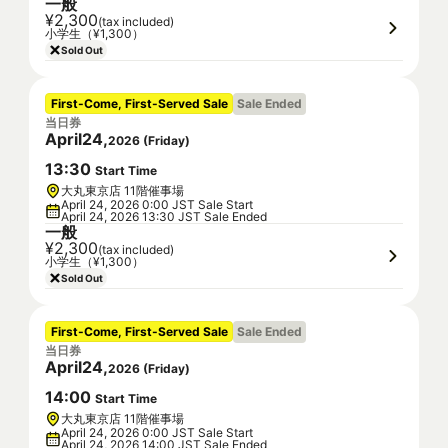
一般
¥2,300
(tax included)
小学生（¥1,300）
Sold Out
First-Come, First-Served Sale
Sale Ended
当日券
April
24
,
2026
(
Friday
)
13
:
30
Start Time
大丸東京店 11階催事場
April 24, 2026 0:00 JST Sale Start
April 24, 2026 13:30 JST Sale Ended
一般
¥2,300
(tax included)
小学生（¥1,300）
Sold Out
First-Come, First-Served Sale
Sale Ended
当日券
April
24
,
2026
(
Friday
)
14
:
00
Start Time
大丸東京店 11階催事場
April 24, 2026 0:00 JST Sale Start
April 24, 2026 14:00 JST Sale Ended