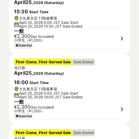
April
25
,
2026
(
Saturday
)
15
:
30
Start Time
大丸東京店 11階催事場
April 25, 2026 0:00 JST Sale Start
April 25, 2026 15:30 JST Sale Ended
一般
¥2,300
(tax included)
小学生（¥1,300）
Sold Out
First-Come, First-Served Sale
Sale Ended
当日券
April
25
,
2026
(
Saturday
)
16
:
00
Start Time
大丸東京店 11階催事場
April 25, 2026 0:00 JST Sale Start
April 25, 2026 16:00 JST Sale Ended
一般
¥2,300
(tax included)
小学生（¥1,300）
Sold Out
First-Come, First-Served Sale
Sale Ended
当日券