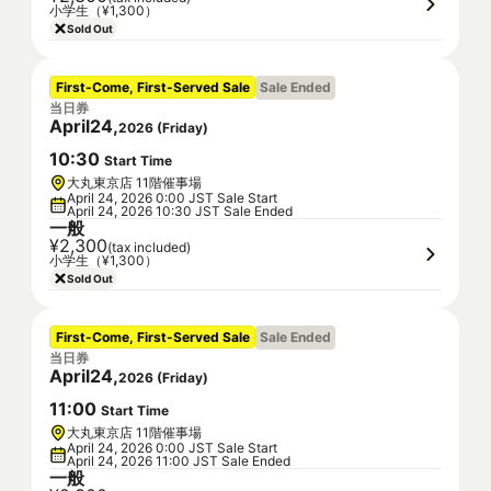
小学生（¥1,300）
Sold Out
First-Come, First-Served Sale
Sale Ended
当日券
April
24
,
2026
(
Friday
)
10
:
30
Start Time
大丸東京店 11階催事場
April 24, 2026 0:00 JST Sale Start
April 24, 2026 10:30 JST Sale Ended
一般
¥2,300
(tax included)
小学生（¥1,300）
Sold Out
First-Come, First-Served Sale
Sale Ended
当日券
April
24
,
2026
(
Friday
)
11
:
00
Start Time
大丸東京店 11階催事場
April 24, 2026 0:00 JST Sale Start
April 24, 2026 11:00 JST Sale Ended
一般