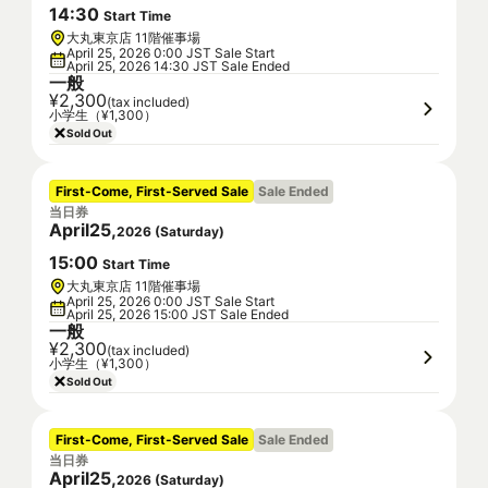
14
:
30
Start Time
大丸東京店 11階催事場
April 25, 2026 0:00 JST Sale Start
April 25, 2026 14:30 JST Sale Ended
一般
¥2,300
(tax included)
小学生（¥1,300）
Sold Out
First-Come, First-Served Sale
Sale Ended
当日券
April
25
,
2026
(
Saturday
)
15
:
00
Start Time
大丸東京店 11階催事場
April 25, 2026 0:00 JST Sale Start
April 25, 2026 15:00 JST Sale Ended
一般
¥2,300
(tax included)
小学生（¥1,300）
Sold Out
First-Come, First-Served Sale
Sale Ended
当日券
April
25
,
2026
(
Saturday
)