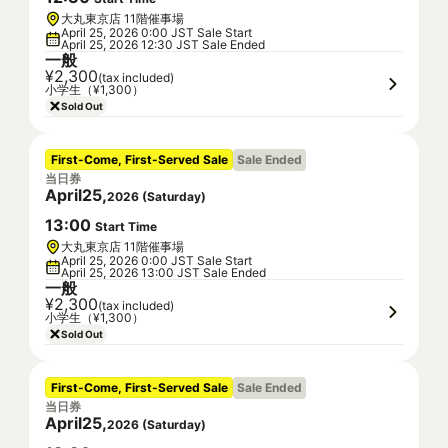
大丸東京店 11階催事場
April 25, 2026 0:00 JST Sale Start
April 25, 2026 12:30 JST Sale Ended
一般
¥2,300
(tax included)
小学生（¥1,300）
Sold Out
First-Come, First-Served Sale
Sale Ended
当日券
April
25
,
2026
(
Saturday
)
13
:
00
Start Time
大丸東京店 11階催事場
April 25, 2026 0:00 JST Sale Start
April 25, 2026 13:00 JST Sale Ended
一般
¥2,300
(tax included)
小学生（¥1,300）
Sold Out
First-Come, First-Served Sale
Sale Ended
当日券
April
25
,
2026
(
Saturday
)