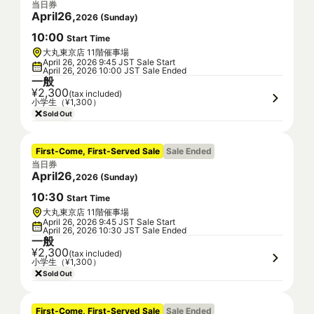
当日券
April
26
,
2026
(
Sunday
)
10
:
00
Start Time
大丸東京店 11階催事場
April 26, 2026 9:45 JST Sale Start
April 26, 2026 10:00 JST Sale Ended
一般
¥2,300
(tax included)
小学生（¥1,300）
Sold Out
First-Come, First-Served Sale
Sale Ended
当日券
April
26
,
2026
(
Sunday
)
10
:
30
Start Time
大丸東京店 11階催事場
April 26, 2026 9:45 JST Sale Start
April 26, 2026 10:30 JST Sale Ended
一般
¥2,300
(tax included)
小学生（¥1,300）
Sold Out
First-Come, First-Served Sale
Sale Ended