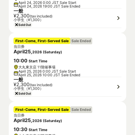
April 24, 2026 0:00 JST Sale Start
April 24, 2026 19:00 JST Sale Ended
一般
¥2,300
(tax included)
小学生（¥1,300）
Sold Out
First-Come, First-Served Sale
Sale Ended
当日券
April
25
,
2026
(
Saturday
)
10
:
00
Start Time
大丸東京店 11階催事場
April 25, 2026 0:00 JST Sale Start
April 25, 2026 10:00 JST Sale Ended
一般
¥2,300
(tax included)
小学生（¥1,300）
Sold Out
First-Come, First-Served Sale
Sale Ended
当日券
April
25
,
2026
(
Saturday
)
10
:
30
Start Time