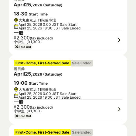
April
25
,
2026
(
Saturday
)
18
:
30
Start Time
大丸東京店 11階催事場
April 25, 2026 0:00 JST Sale Start
April 25, 2026 18:30 JST Sale Ended
一般
¥2,300
(tax included)
小学生（¥1,300）
Sold Out
First-Come, First-Served Sale
Sale Ended
当日券
April
25
,
2026
(
Saturday
)
19
:
00
Start Time
大丸東京店 11階催事場
April 25, 2026 0:00 JST Sale Start
April 25, 2026 19:00 JST Sale Ended
一般
¥2,300
(tax included)
小学生（¥1,300）
Sold Out
First-Come, First-Served Sale
Sale Ended