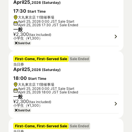
April
25
,
2026
(
Saturday
)
17
:
30
Start Time
大丸東京店 11階催事場
April 25, 2026 0:00 JST Sale Start
April 25, 2026 17:30 JST Sale Ended
一般
¥2,300
(tax included)
小学生（¥1,300）
Sold Out
First-Come, First-Served Sale
Sale Ended
当日券
April
25
,
2026
(
Saturday
)
18
:
00
Start Time
大丸東京店 11階催事場
April 25, 2026 0:00 JST Sale Start
April 25, 2026 18:00 JST Sale Ended
一般
¥2,300
(tax included)
小学生（¥1,300）
Sold Out
First-Come, First-Served Sale
Sale Ended
当日券