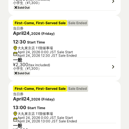
小学生（¥1,300）
Sold Out
First-Come, First-Served Sale
Sale Ended
当日券
April
24
,
2026
(
Friday
)
12
:
30
Start Time
大丸東京店 11階催事場
April 24, 2026 0:00 JST Sale Start
April 24, 2026 12:30 JST Sale Ended
一般
¥2,300
(tax included)
小学生（¥1,300）
Sold Out
First-Come, First-Served Sale
Sale Ended
当日券
April
24
,
2026
(
Friday
)
13
:
00
Start Time
大丸東京店 11階催事場
April 24, 2026 0:00 JST Sale Start
April 24, 2026 13:00 JST Sale Ended
一般