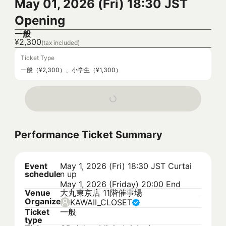
May 01, 2026 (Fri) 18:30 JST
Opening
一般
¥2,300
(tax included)
Ticket Type
一般（¥2,300）、小学生（¥1,300）
Performance Ticket Summary
Event
May 1, 2026 (Fri) 18:30 JST
Curtai
schedule
n up
May 1, 2026 (Friday) 20:00 End
Venue
大丸東京店 11階催事場
Organizer
KAWAII_CLOSET
Ticket
一般
type