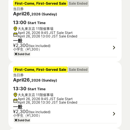
First-Come, First-Served Sale
Sale Ended
当日券
April
26
,
2026
(
Sunday
)
13
:
00
Start Time
大丸東京店 11階催事場
April 26, 2026 9:45 JST Sale Start
April 26, 2026 13:00 JST Sale Ended
一般
¥2,300
(tax included)
小学生（¥1,300）
Sold Out
First-Come, First-Served Sale
Sale Ended
当日券
April
26
,
2026
(
Sunday
)
13
:
30
Start Time
大丸東京店 11階催事場
April 26, 2026 9:45 JST Sale Start
April 26, 2026 13:30 JST Sale Ended
一般
¥2,300
(tax included)
小学生（¥1,300）
Sold Out