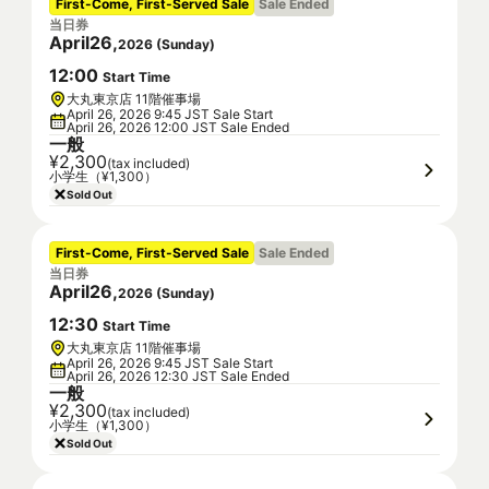
First-Come, First-Served Sale
Sale Ended
当日券
April
26
,
2026
(
Sunday
)
12
:
00
Start Time
大丸東京店 11階催事場
April 26, 2026 9:45 JST Sale Start
April 26, 2026 12:00 JST Sale Ended
一般
¥2,300
(tax included)
小学生（¥1,300）
Sold Out
First-Come, First-Served Sale
Sale Ended
当日券
April
26
,
2026
(
Sunday
)
12
:
30
Start Time
大丸東京店 11階催事場
April 26, 2026 9:45 JST Sale Start
April 26, 2026 12:30 JST Sale Ended
一般
¥2,300
(tax included)
小学生（¥1,300）
Sold Out