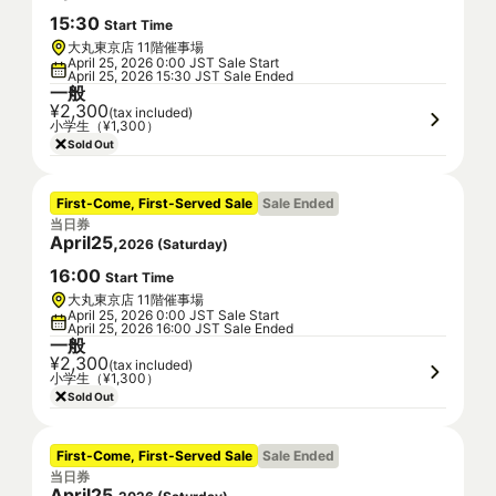
15
:
30
Start Time
大丸東京店 11階催事場
April 25, 2026 0:00 JST Sale Start
April 25, 2026 15:30 JST Sale Ended
一般
¥2,300
(tax included)
小学生（¥1,300）
Sold Out
First-Come, First-Served Sale
Sale Ended
当日券
April
25
,
2026
(
Saturday
)
16
:
00
Start Time
大丸東京店 11階催事場
April 25, 2026 0:00 JST Sale Start
April 25, 2026 16:00 JST Sale Ended
一般
¥2,300
(tax included)
小学生（¥1,300）
Sold Out
First-Come, First-Served Sale
Sale Ended
当日券
April
25
,