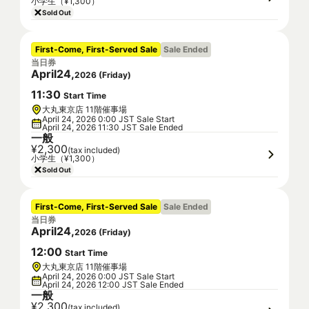
小学生（¥1,300）
Sold Out
First-Come, First-Served Sale
Sale Ended
当日券
April
24
,
2026
(
Friday
)
11
:
30
Start Time
大丸東京店 11階催事場
April 24, 2026 0:00 JST Sale Start
April 24, 2026 11:30 JST Sale Ended
一般
¥2,300
(tax included)
小学生（¥1,300）
Sold Out
First-Come, First-Served Sale
Sale Ended
当日券
April
24
,
2026
(
Friday
)
12
:
00
Start Time
大丸東京店 11階催事場
April 24, 2026 0:00 JST Sale Start
April 24, 2026 12:00 JST Sale Ended
一般
¥2,300
(tax included)