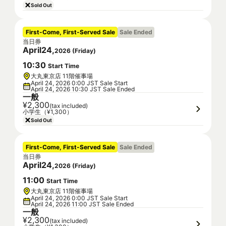
Sold Out
First-Come, First-Served Sale
Sale Ended
当日券
April
24
,
2026
(
Friday
)
10
:
30
Start Time
大丸東京店 11階催事場
April 24, 2026 0:00 JST Sale Start
April 24, 2026 10:30 JST Sale Ended
一般
¥2,300
(tax included)
小学生（¥1,300）
Sold Out
First-Come, First-Served Sale
Sale Ended
当日券
April
24
,
2026
(
Friday
)
11
:
00
Start Time
大丸東京店 11階催事場
April 24, 2026 0:00 JST Sale Start
April 24, 2026 11:00 JST Sale Ended
一般
¥2,300
(tax included)