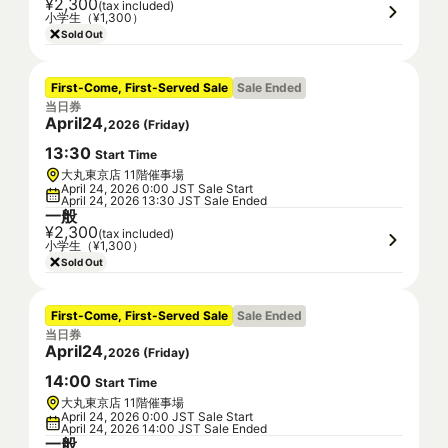
¥2,300
(tax included)
小学生（¥1,300）
Sold Out
First-Come, First-Served Sale
Sale Ended
当日券
April
24
,
2026
(
Friday
)
13
:
30
Start Time
大丸東京店 11階催事場
April 24, 2026 0:00 JST Sale Start
April 24, 2026 13:30 JST Sale Ended
一般
¥2,300
(tax included)
小学生（¥1,300）
Sold Out
First-Come, First-Served Sale
Sale Ended
当日券
April
24
,
2026
(
Friday
)
14
:
00
Start Time
大丸東京店 11階催事場
April 24, 2026 0:00 JST Sale Start
April 24, 2026 14:00 JST Sale Ended
一般