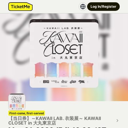
Log In/Register
First-come, first-served
【当日券】～KAWAII LAB. 衣装展～ KAWAII
CLOSET in 大丸東京店