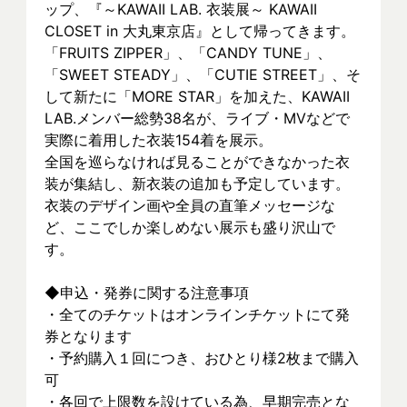
ップ、『～KAWAII LAB. 衣装展～ KAWAII 
CLOSET in 大丸東京店』として帰ってきます。
「FRUITS ZIPPER」、「CANDY TUNE」、
「SWEET STEADY」、「CUTIE STREET」、そ
して新たに「MORE STAR」を加えた、KAWAII 
LAB.メンバー総勢38名が、ライブ・MVなどで
実際に着⽤した衣装154着を展示。
全国を巡らなければ見ることができなかった衣
装が集結し、新⾐装の追加も予定しています。
衣装のデザイン画や全員の直筆メッセージな
ど、ここでしか楽しめない展示も盛り沢山で
す。
◆申込・発券に関する注意事項
・全てのチケットはオンラインチケットにて発
券となります
・予約購入１回につき、おひとり様2枚まで購入
可
・各回で上限数を設けている為、早期完売とな