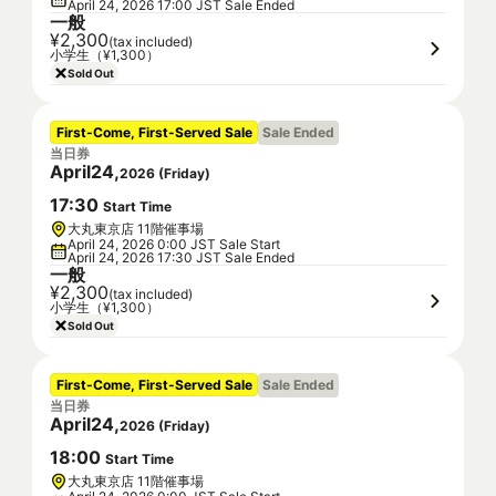
April 24, 2026 17:00 JST Sale Ended
一般
¥2,300
(tax included)
小学生（¥1,300）
Sold Out
First-Come, First-Served Sale
Sale Ended
当日券
April
24
,
2026
(
Friday
)
17
:
30
Start Time
大丸東京店 11階催事場
April 24, 2026 0:00 JST Sale Start
April 24, 2026 17:30 JST Sale Ended
一般
¥2,300
(tax included)
小学生（¥1,300）
Sold Out
First-Come, First-Served Sale
Sale Ended
当日券
April
24
,
2026
(
Friday
)
18
:
00
Start Time
大丸東京店 11階催事場