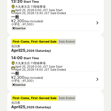
13
:
30
Start Time
大丸東京店 11階催事場
April 25, 2026 0:00 JST Sale Start
April 25, 2026 13:30 JST Sale Ended
一般
¥2,300
(tax included)
小学生（¥1,300）
Sold Out
First-Come, First-Served Sale
Sale Ended
当日券
April
25
,
2026
(
Saturday
)
14
:
00
Start Time
大丸東京店 11階催事場
April 25, 2026 0:00 JST Sale Start
April 25, 2026 14:00 JST Sale Ended
一般
¥2,300
(tax included)
小学生（¥1,300）
Sold Out
First-Come, First-Served Sale
Sale Ended
当日券
April
25
,
2026
(
Saturday
)