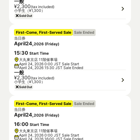
一般
¥2,300
(tax included)
小学生（¥1,300）
Sold Out
First-Come, First-Served Sale
Sale Ended
当日券
April
24
,
2026
(
Friday
)
15
:
30
Start Time
大丸東京店 11階催事場
April 24, 2026 0:00 JST Sale Start
April 24, 2026 15:30 JST Sale Ended
一般
¥2,300
(tax included)
小学生（¥1,300）
Sold Out
First-Come, First-Served Sale
Sale Ended
当日券
April
24
,
2026
(
Friday
)
16
:
00
Start Time
大丸東京店 11階催事場
April 24, 2026 0:00 JST Sale Start
April 24, 2026 16:00 JST Sale Ended