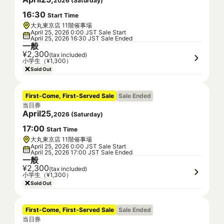
2026
(
Saturday
)
16
:
30
Start Time
大丸東京店 11階催事場
April 25, 2026 0:00 JST Sale Start
April 25, 2026 16:30 JST Sale Ended
一般
¥2,300
(tax included)
小学生（¥1,300）
Sold Out
First-Come, First-Served Sale
Sale Ended
当日券
April
25
,
2026
(
Saturday
)
17
:
00
Start Time
大丸東京店 11階催事場
April 25, 2026 0:00 JST Sale Start
April 25, 2026 17:00 JST Sale Ended
一般
¥2,300
(tax included)
小学生（¥1,300）
Sold Out
First-Come, First-Served Sale
Sale Ended
当日券