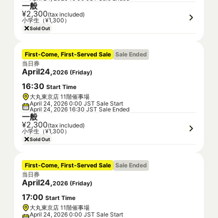
一般
¥2,300
(tax included)
小学生（¥1,300）
Sold Out
First-Come, First-Served Sale
Sale Ended
当日券
April
24
,
2026
(
Friday
)
16
:
30
Start Time
大丸東京店 11階催事場
April 24, 2026 0:00 JST Sale Start
April 24, 2026 16:30 JST Sale Ended
一般
¥2,300
(tax included)
小学生（¥1,300）
Sold Out
First-Come, First-Served Sale
Sale Ended
当日券
April
24
,
2026
(
Friday
)
17
:
00
Start Time
大丸東京店 11階催事場
April 24, 2026 0:00 JST Sale Start