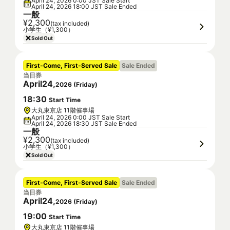
April 24, 2026 0:00 JST Sale Start
April 24, 2026 18:00 JST Sale Ended
一般
¥2,300
(tax included)
小学生（¥1,300）
Sold Out
First-Come, First-Served Sale
Sale Ended
当日券
April
24
,
2026
(
Friday
)
18
:
30
Start Time
大丸東京店 11階催事場
April 24, 2026 0:00 JST Sale Start
April 24, 2026 18:30 JST Sale Ended
一般
¥2,300
(tax included)
小学生（¥1,300）
Sold Out
First-Come, First-Served Sale
Sale Ended
当日券
April
24
,
2026
(
Friday
)
19
:
00
Start Time
大丸東京店 11階催事場