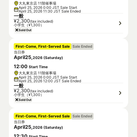
大丸東京店 11階催事場
April 25, 2026 0:00 JST Sale Start
April 25, 2026 11:30 JST Sale Ended
一般
¥2,300
(tax included)
小学生（¥1,300）
Sold Out
First-Come, First-Served Sale
Sale Ended
当日券
April
25
,
2026
(
Saturday
)
12
:
00
Start Time
大丸東京店 11階催事場
April 25, 2026 0:00 JST Sale Start
April 25, 2026 12:00 JST Sale Ended
一般
¥2,300
(tax included)
小学生（¥1,300）
Sold Out
First-Come, First-Served Sale
Sale Ended
当日券
April
25
,
2026
(
Saturday
)
12
:
30
Start Time