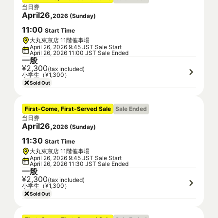
当日券
April
26
,
2026
(
Sunday
)
11
:
00
Start Time
大丸東京店 11階催事場
April 26, 2026 9:45 JST Sale Start
April 26, 2026 11:00 JST Sale Ended
一般
¥2,300
(tax included)
小学生（¥1,300）
Sold Out
First-Come, First-Served Sale
Sale Ended
当日券
April
26
,
2026
(
Sunday
)
11
:
30
Start Time
大丸東京店 11階催事場
April 26, 2026 9:45 JST Sale Start
April 26, 2026 11:30 JST Sale Ended
一般
¥2,300
(tax included)
小学生（¥1,300）
Sold Out