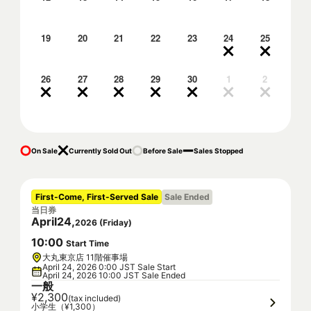
19
20
21
22
23
24
25
26
27
28
29
30
1
2
On Sale
Currently Sold Out
Before Sale
Sales Stopped
First-Come, First-Served Sale
Sale Ended
当日券
April
24
,
2026
(
Friday
)
10
:
00
Start Time
大丸東京店 11階催事場
April 24, 2026 0:00 JST Sale Start
April 24, 2026 10:00 JST Sale Ended
一般
¥2,300
(tax included)
小学生（¥1,300）