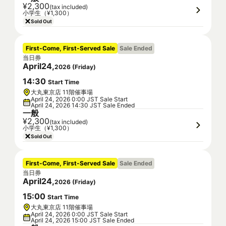
¥2,300
(tax included)
小学生（¥1,300）
Sold Out
First-Come, First-Served Sale
Sale Ended
当日券
April
24
,
2026
(
Friday
)
14
:
30
Start Time
大丸東京店 11階催事場
April 24, 2026 0:00 JST Sale Start
April 24, 2026 14:30 JST Sale Ended
一般
¥2,300
(tax included)
小学生（¥1,300）
Sold Out
First-Come, First-Served Sale
Sale Ended
当日券
April
24
,
2026
(
Friday
)
15
:
00
Start Time
大丸東京店 11階催事場
April 24, 2026 0:00 JST Sale Start
April 24, 2026 15:00 JST Sale Ended