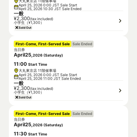
大丸東京店 11階催事場
April 25, 2026 0:00 JST Sale Start
April 25, 2026 10:30 JST Sale Ended
一般
¥2,300
(tax included)
小学生（¥1,300）
Sold Out
First-Come, First-Served Sale
Sale Ended
当日券
April
25
,
2026
(
Saturday
)
11
:
00
Start Time
大丸東京店 11階催事場
April 25, 2026 0:00 JST Sale Start
April 25, 2026 11:00 JST Sale Ended
一般
¥2,300
(tax included)
小学生（¥1,300）
Sold Out
First-Come, First-Served Sale
Sale Ended
当日券
April
25
,
2026
(
Saturday
)
11
:
30
Start Time